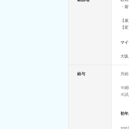
・最
【雇
【変
マイ
大阪
給与
月給2
※経
※試
初年
32