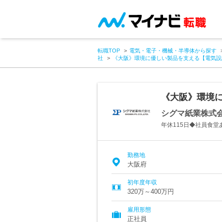
転職TOP
電気・電子・機械・半導体から探す
社
《大阪》環境に優しい製品を支える【電気設
《大阪》環境
シグマ紙業株式
年休115日◆社員食
勤務地
大阪府
初年度年収
320万～400万円
雇用形態
正社員