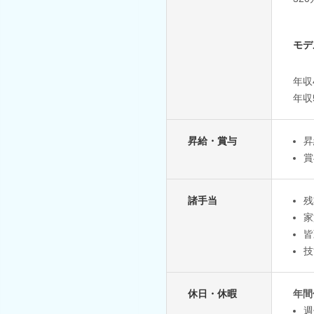
モデ
年収
年収
昇給・賞与
昇
賞
諸手当
残
家
皆
技
休日・休暇
年間
週