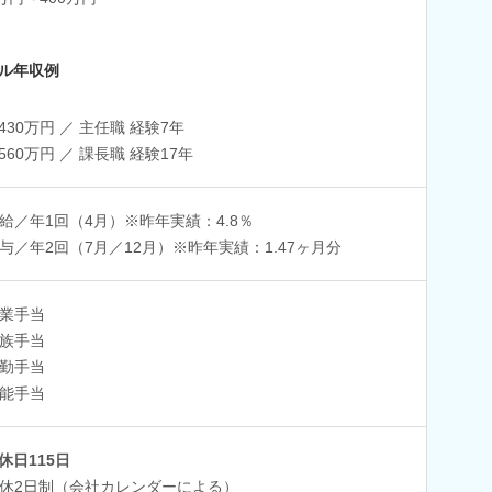
ル年収例
430万円 ／ 主任職 経験7年
560万円 ／ 課長職 経験17年
給／年1回（4月）※昨年実績：4.8％
与／年2回（7月／12月）※昨年実績：1.47ヶ月分
業手当
族手当
勤手当
能手当
休日115日
休2日制（会社カレンダーによる）