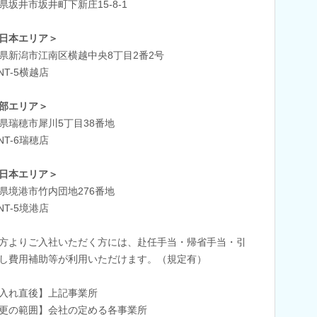
県坂井市坂井町下新庄15-8-1
日本エリア＞
県新潟市江南区横越中央8丁目2番2号
NT-5横越店
部エリア＞
県瑞穂市犀川5丁目38番地
NT-6瑞穂店
日本エリア＞
県境港市竹内団地276番地
NT-5境港店
方よりご入社いただく方には、赴任手当・帰省手当・引
し費用補助等が利用いただけます。（規定有）
入れ直後】上記事業所
更の範囲】会社の定める各事業所