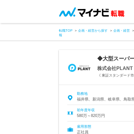
転職TOP
企画・経営から探す
企画・経営
報
◆大型スーパー
株式会社PLANT
《 東証スタンダード
勤務地
福井県、新潟県、岐阜県、鳥取
初年度年収
580万～820万円
雇用形態
正社員