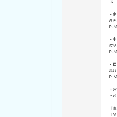
福井
＜東
新潟
PLA
＜中
岐阜
PLA
＜西
鳥取
PLA
※遠
っ越
【雇
【変