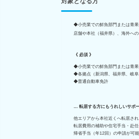
対象となる方
◆小売業での鮮魚部門または青果
店舗や本社（福井県）、海外への出
《 必須 》
◆小売業での鮮魚部門または青果
◆各拠点（新潟県、福井県、岐阜
◆普通自動車免許
… 転居する方にもうれしいサポー
他エリアから本社近くへ転居され
転居費用の補助や住宅手当・赴任
帰省手当（年12回）の申請が可