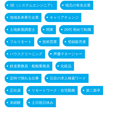
SE（システムエンジニア）
地元の有名企業
地域未来牽引企業
キャリアチェンジ
土地家屋調査士
関東
20代 初めて転職
フルリモート
技術営業
登録販売者
ハウスクリーニング
声優マネージャー
鉄道乗務員・船舶乗務員
化粧品
定時で帰れる仕事
注目の求人検索ワード
正社員
リモートワーク・在宅勤務
第二新卒
未経験
土日祝日休み