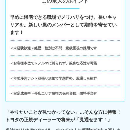
この求人のポイント
早めに帰宅できる職場でメリハリをつけ、長いキャ
リアを。新しい風のメンバーとして期待を寄せてい
ます！
＜未経験歓迎＞経歴・性別は不問、意欲重視の採用です
＜お客様本位で＞ノルマに縛られず、親身な応対が可能
＜年功序列ナシ＞頑張り次第で早期昇格、風通しも抜群
＜安定成長中＞帯広エリア屈指の保有台数、燃料手当有
「やりたいことが見つかってない」…そんな方に特報！
トヨタの正規ディーラーで将来が「見通せます！」