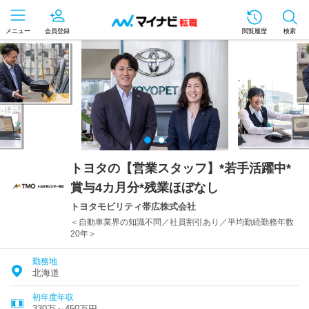
メニュー
会員登録
閲覧履歴
検索
トヨタの【営業スタッフ】*若手活躍中*
賞与4カ月分*残業ほぼなし
トヨタモビリティ帯広株式会社
＜自動車業界の知識不問／社員割引あり／平均勤続勤務年数
20年＞
勤務地
北海道
初年度年収
330万～450万円