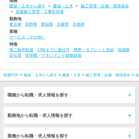
職種
建築・土木から探す
>
建築・土木
>
施工管理・設備・環境保全
>
造園施工管理・工事監理者
勤務地
東京都
長野県
愛知県
兵庫県
京都府
業種
サービス（その他）
特徴
第二新卒歓迎
17時までに退社可
携帯・タブレット支給
地域限
定社員
管理職・マネジメント経験歓迎
転職TOP
建築・土木から探す
建築・土木
施工管理・設備・環境保全
造
職種から転職・求人情報を探す
勤務地から転職・求人情報を探す
業種から転職・求人情報を探す