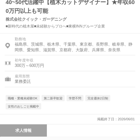
40~50代活躍中【植木カットデザイナー】★年収60
0万円以上も可能
株式会社クイック・ガーデニング
■新時代の植木屋■未経験からプロへ■東横INNグループ企業
勤務地
福島県、茨城県、栃木県、千葉県、東京都、長野県、岐阜県、静
岡県、愛知県、滋賀県、京都府、大阪府、兵庫県、奈良県
初年度年収
300万～600万円
雇用形態
業務委託
職種・業種未経験OK
第二新卒歓迎
学歴不問
完全週休2日制
女性のおしごと掲載中
掲載終了日：2026/06/01
求人情報