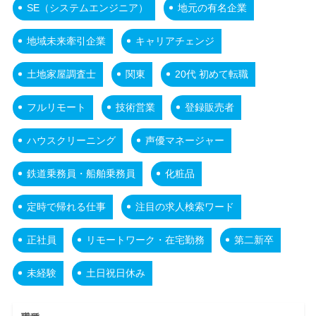
SE（システムエンジニア）
地元の有名企業
地域未来牽引企業
キャリアチェンジ
土地家屋調査士
関東
20代 初めて転職
フルリモート
技術営業
登録販売者
ハウスクリーニング
声優マネージャー
鉄道乗務員・船舶乗務員
化粧品
定時で帰れる仕事
注目の求人検索ワード
正社員
リモートワーク・在宅勤務
第二新卒
未経験
土日祝日休み