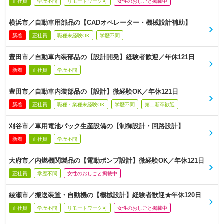
正社員
学歴不問
リモートワーク可
女性のおしごと掲載中
横浜市／自動車用部品の【CADオペレーター・機械設計補助】
新着
正社員
職種未経験OK
学歴不問
豊田市／自動車内装部品の【設計開発】経験者歓迎／年休121日
新着
正社員
学歴不問
豊田市／自動車内装部品の【設計】微経験OK／年休121日
新着
正社員
職種・業種未経験OK
学歴不問
第二新卒歓迎
刈谷市／車用電池パック生産設備の【制御設計・回路設計】
新着
正社員
学歴不問
大府市／内燃機関製品の【電動ポンプ設計】微経験OK／年休121日
正社員
学歴不問
女性のおしごと掲載中
綾瀬市／搬送装置・自動機の【機械設計】経験者歓迎★年休120日
正社員
学歴不問
リモートワーク可
女性のおしごと掲載中