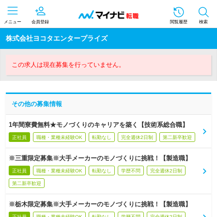
メニュー
会員登録
閲覧履歴
検索
株式会社ヨコタエンタープライズ
この求人は現在募集を行っていません。
その他の募集情報
1年間寮費無料★モノづくりのキャリアを築く【技術系総合職】
正社員
職種・業種未経験OK
転勤なし
完全週休2日制
第二新卒歓迎
※三重限定募集※大手メーカーのモノづくりに挑戦！【製造職】
正社員
職種・業種未経験OK
転勤なし
学歴不問
完全週休2日制
第二新卒歓迎
※栃木限定募集※大手メーカーのモノづくりに挑戦！【製造職】
正社員
職種・業種未経験OK
転勤なし
学歴不問
完全週休2日制