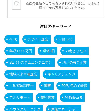
画面の更新をしても表示されない場合は、しばらく
経ってから再度お試しください。
注目のキーワード
40代
ホワイト企業
年齢不問
年収1,000万円
週休3日
内定とりたい
SE（システムエンジニア）
地元の有名企業
地域未来牽引企業
キャリアチェンジ
土地家屋調査士
関東
20代 初めて転職
フルリモート
技術営業
登録販売者
ハウスクリーニング
声優マネージャー