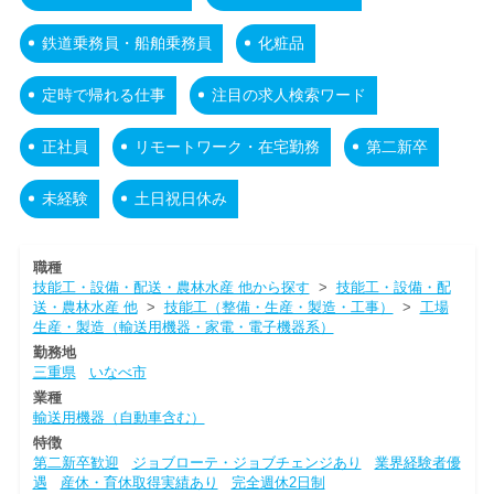
鉄道乗務員・船舶乗務員
化粧品
定時で帰れる仕事
注目の求人検索ワード
正社員
リモートワーク・在宅勤務
第二新卒
未経験
土日祝日休み
職種
技能工・設備・配送・農林水産 他から探す
>
技能工・設備・配
送・農林水産 他
>
技能工（整備・生産・製造・工事）
>
工場
生産・製造（輸送用機器・家電・電子機器系）
勤務地
三重県
いなべ市
業種
輸送用機器（自動車含む）
特徴
第二新卒歓迎
ジョブローテ・ジョブチェンジあり
業界経験者優
遇
産休・育休取得実績あり
完全週休2日制