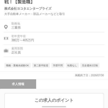
戦！【製造職】
株式会社ヨコタエンタープライズ
大手自動車メーカー・部品メーカーなどと取引
勤務地
三重県
初年度年収
380万～405万円
雇用形態
正社員
職種・業種未経験OK
第二新卒歓迎
学歴不問
転勤なし
完全週休2日制
掲載終了日：2026/07/30
求人情報
この求人のポイント