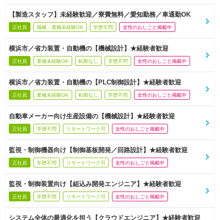
【製造スタッフ】未経験歓迎／寮費無料／愛知勤務／車通勤OK
正社員
職種・業種未経験OK
学歴不問
女性のおしごと掲載中
横浜市／省力装置・自動機の【機械設計】★経験者歓迎
正社員
業種未経験OK
転勤なし
学歴不問
女性のおしごと掲載中
横浜市／省力装置・自動機の【PLC制御設計】★経験者歓迎
正社員
業種未経験OK
転勤なし
学歴不問
女性のおしごと掲載中
自動車メーカー向け生産設備の【機械設計】★経験者歓迎
正社員
学歴不問
リモートワーク可
女性のおしごと掲載中
監視・制御機器向け【制御基板開発／回路設計】★経験者歓迎
正社員
学歴不問
リモートワーク可
女性のおしごと掲載中
監視・制御装置向け【組込み開発エンジニア】★経験者歓迎
正社員
学歴不問
リモートワーク可
女性のおしごと掲載中
システム全体の最適化を担う【クラウドエンジニア】★経験者歓迎