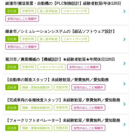
綾瀬市/搬送装置・自動機の【PLC制御設計】経験者歓迎/年休120日
正社員
学歴不問
第二新卒歓迎
リモートワーク可
女性のおしごと掲載中
鎌倉市／シミュレーションシステムの【組込ソフトウェア設計】
正社員
学歴不問
第二新卒歓迎
リモートワーク可
女性のおしごと掲載中
菊川市／農業機械の【機械設計】★経験者歓迎★年間休日120日
正社員
学歴不問
リモートワーク可
女性のおしごと掲載中
【自動車の製造スタッフ】未経験歓迎／寮費無料／愛知勤務
正社員
職種・業種未経験OK
学歴不問
女性のおしごと掲載中
【完成車両の各種検査スタッフ】未経験歓迎／寮費無料／愛知勤務
正社員
職種・業種未経験OK
学歴不問
女性のおしごと掲載中
【フォークリフトオペレーター】未経験歓迎／寮費無料／愛知勤務
正社員
職種・業種未経験OK
学歴不問
女性のおしごと掲載中