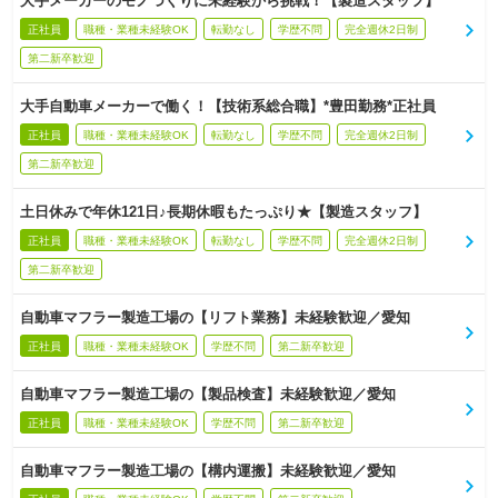
大手メーカーのモノづくりに未経験から挑戦！【製造スタッフ】
正社員
職種・業種未経験OK
転勤なし
学歴不問
完全週休2日制
第二新卒歓迎
大手自動車メーカーで働く！【技術系総合職】*豊田勤務*正社員
正社員
職種・業種未経験OK
転勤なし
学歴不問
完全週休2日制
第二新卒歓迎
土日休みで年休121日♪長期休暇もたっぷり★【製造スタッフ】
正社員
職種・業種未経験OK
転勤なし
学歴不問
完全週休2日制
第二新卒歓迎
自動車マフラー製造工場の【リフト業務】未経験歓迎／愛知
正社員
職種・業種未経験OK
学歴不問
第二新卒歓迎
自動車マフラー製造工場の【製品検査】未経験歓迎／愛知
正社員
職種・業種未経験OK
学歴不問
第二新卒歓迎
自動車マフラー製造工場の【構内運搬】未経験歓迎／愛知