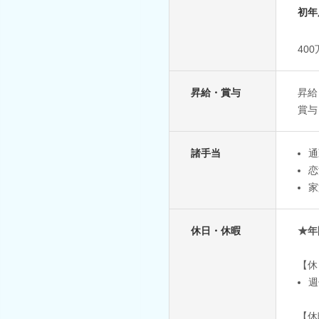
初年
40
昇給・賞与
昇給
賞与
諸手当
通
恋
家
休日・休暇
★年
【休
週
【休