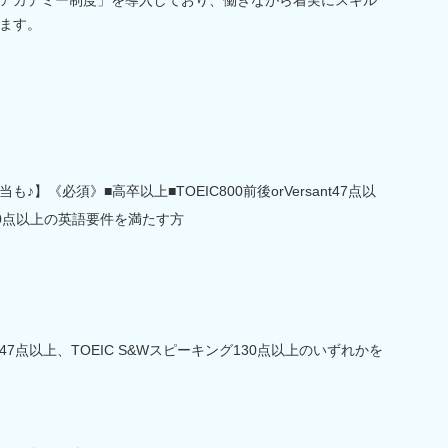
ます。
】《必須》■高卒以上■TOEIC800前後orVersant47点以
130点以上の英語要件を満たす方
sant47点以上、TOEIC S&Wスピーキング130点以上のいずれかを