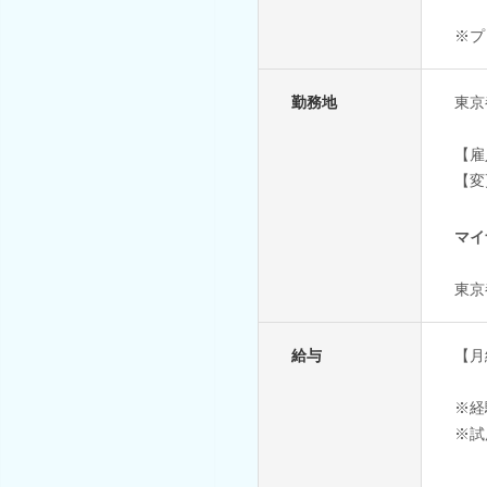
※プ
勤務地
東京
【雇
【変
マイ
東京
給与
【月給
※経
※試