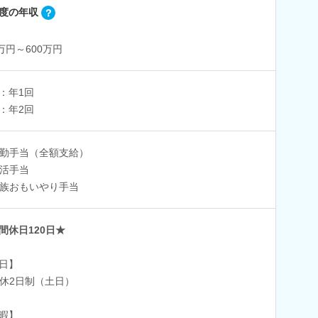
度の年収
0万円～600万円
：年1回
：年2回
勤手当（全額支給）
活手当
族おもいやり手当
間休日120日★
日】
休2日制（土日）
暇】