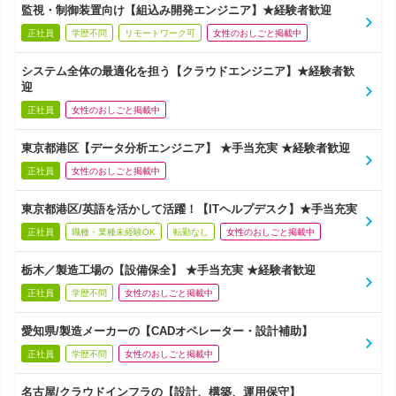
監視・制御装置向け【組込み開発エンジニア】★経験者歓迎
正社員
学歴不問
リモートワーク可
女性のおしごと掲載中
システム全体の最適化を担う【クラウドエンジニア】★経験者歓
迎
正社員
女性のおしごと掲載中
東京都港区【データ分析エンジニア】 ★手当充実 ★経験者歓迎
正社員
女性のおしごと掲載中
東京都港区/英語を活かして活躍！【ITヘルプデスク】★手当充実
正社員
職種・業種未経験OK
転勤なし
女性のおしごと掲載中
栃木／製造工場の【設備保全】 ★手当充実 ★経験者歓迎
正社員
学歴不問
女性のおしごと掲載中
愛知県/製造メーカーの【CADオペレーター・設計補助】
正社員
学歴不問
女性のおしごと掲載中
名古屋/クラウドインフラの【設計、構築、運用保守】