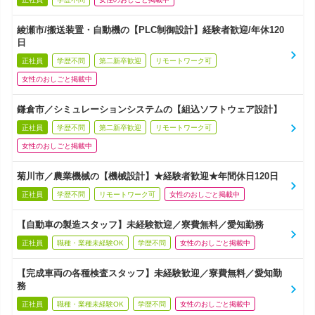
綾瀬市/搬送装置・自動機の【PLC制御設計】経験者歓迎/年休120
日
正社員
学歴不問
第二新卒歓迎
リモートワーク可
女性のおしごと掲載中
鎌倉市／シミュレーションシステムの【組込ソフトウェア設計】
正社員
学歴不問
第二新卒歓迎
リモートワーク可
女性のおしごと掲載中
菊川市／農業機械の【機械設計】★経験者歓迎★年間休日120日
正社員
学歴不問
リモートワーク可
女性のおしごと掲載中
【自動車の製造スタッフ】未経験歓迎／寮費無料／愛知勤務
正社員
職種・業種未経験OK
学歴不問
女性のおしごと掲載中
【完成車両の各種検査スタッフ】未経験歓迎／寮費無料／愛知勤
務
正社員
職種・業種未経験OK
学歴不問
女性のおしごと掲載中