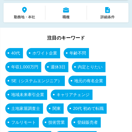
勤務地・本社
職種
詳細条件
注目のキーワード
40代
ホワイト企業
年齢不問
年収1,000万円
週休3日
内定とりたい
SE（システムエンジニア）
地元の有名企業
地域未来牽引企業
キャリアチェンジ
土地家屋調査士
関東
20代 初めて転職
フルリモート
技術営業
登録販売者