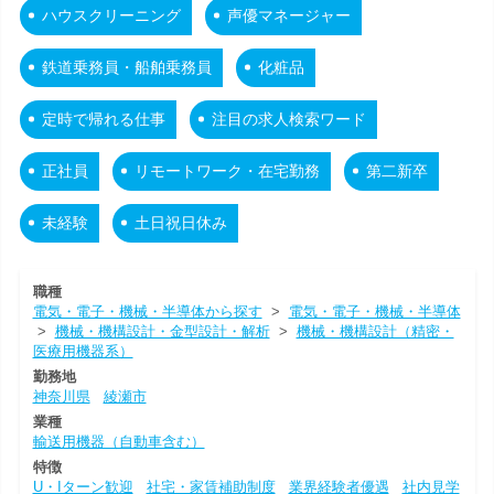
ハウスクリーニング
声優マネージャー
鉄道乗務員・船舶乗務員
化粧品
定時で帰れる仕事
注目の求人検索ワード
正社員
リモートワーク・在宅勤務
第二新卒
未経験
土日祝日休み
職種
電気・電子・機械・半導体から探す
>
電気・電子・機械・半導体
>
機械・機構設計・金型設計・解析
>
機械・機構設計（精密・
医療用機器系）
勤務地
神奈川県
綾瀬市
業種
輸送用機器（自動車含む）
特徴
U・Iターン歓迎
社宅・家賃補助制度
業界経験者優遇
社内見学