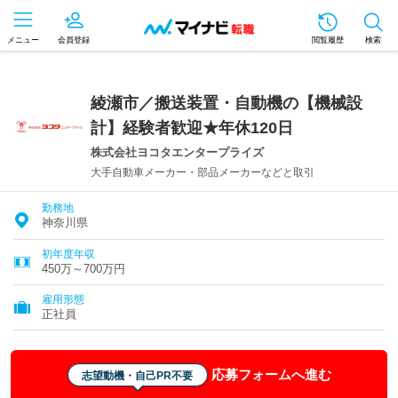
メニュー
会員登録
閲覧履歴
検索
綾瀬市／搬送装置・自動機の【機械設
計】経験者歓迎★年休120日
株式会社ヨコタエンタープライズ
大手自動車メーカー・部品メーカーなどと取引
勤務地
神奈川県
初年度年収
450万～700万円
雇用形態
正社員
応募フォームへ進む
志望動機・自己PR不要