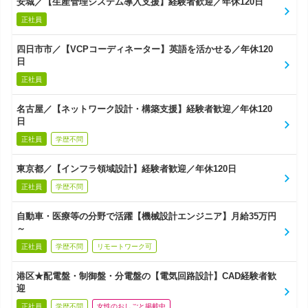
安城／【生産管理システム導入支援】経験者歓迎／年休120日
正社員
四日市市／【VCPコーディネーター】英語を活かせる／年休120
日
正社員
名古屋／【ネットワーク設計・構築支援】経験者歓迎／年休120
日
正社員
学歴不問
東京都／【インフラ領域設計】経験者歓迎／年休120日
正社員
学歴不問
自動車・医療等の分野で活躍【機械設計エンジニア】月給35万円
～
正社員
学歴不問
リモートワーク可
港区★配電盤・制御盤・分電盤の【電気回路設計】CAD経験者歓
迎
正社員
学歴不問
女性のおしごと掲載中