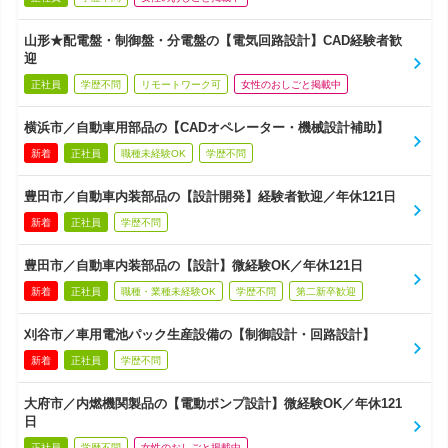
山形★配電盤・制御盤・分電盤の【電気回路設計】CAD経験者歓
迎
正社員
学歴不問
リモートワーク可
女性のおしごと掲載中
横浜市／自動車用部品の【CADオペレーター・機械設計補助】
新着
正社員
職種未経験OK
学歴不問
豊田市／自動車内装部品の【設計開発】経験者歓迎／年休121日
新着
正社員
学歴不問
豊田市／自動車内装部品の【設計】微経験OK／年休121日
新着
正社員
職種・業種未経験OK
学歴不問
第二新卒歓迎
刈谷市／車用電池パック生産設備の【制御設計・回路設計】
新着
正社員
学歴不問
大府市／内燃機関製品の【電動ポンプ設計】微経験OK／年休121
日
正社員
学歴不問
女性のおしごと掲載中