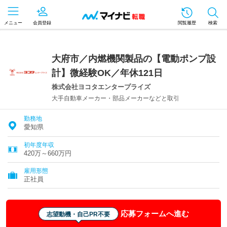
メニュー
会員登録
閲覧履歴
検索
大府市／内燃機関製品の【電動ポンプ設
計】微経験OK／年休121日
株式会社ヨコタエンタープライズ
大手自動車メーカー・部品メーカーなどと取引
勤務地
愛知県
初年度年収
420万～660万円
雇用形態
正社員
応募フォームへ進む
志望動機・自己PR不要