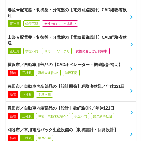
港区★配電盤・制御盤・分電盤の【電気回路設計】CAD経験者歓
迎
正社員
学歴不問
女性のおしごと掲載中
山形★配電盤・制御盤・分電盤の【電気回路設計】CAD経験者歓
迎
正社員
学歴不問
リモートワーク可
女性のおしごと掲載中
横浜市／自動車用部品の【CADオペレーター・機械設計補助】
新着
正社員
職種未経験OK
学歴不問
豊田市／自動車内装部品の【設計開発】経験者歓迎／年休121日
新着
正社員
学歴不問
豊田市／自動車内装部品の【設計】微経験OK／年休121日
新着
正社員
職種・業種未経験OK
学歴不問
第二新卒歓迎
刈谷市／車用電池パック生産設備の【制御設計・回路設計】
新着
正社員
学歴不問