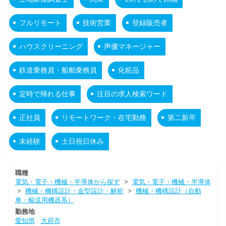
フルリモート
技術営業
登録販売者
ハウスクリーニング
声優マネージャー
鉄道乗務員・船舶乗務員
化粧品
定時で帰れる仕事
注目の求人検索ワード
正社員
リモートワーク・在宅勤務
第二新卒
未経験
土日祝日休み
職種
電気・電子・機械・半導体から探す
>
電気・電子・機械・半導体
>
機械・機構設計・金型設計・解析
>
機械・機構設計（自動
車・輸送用機器系）
勤務地
愛知県
大府市