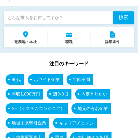
検索
どんな求人をお探しですか？
勤務地・本社
職種
詳細条件
注目のキーワード
40代
ホワイト企業
年齢不問
年収1,000万円
週休3日
内定とりたい
SE（システムエンジニア）
地元の有名企業
地域未来牽引企業
キャリアチェンジ
土地家屋調査士
関東
20代 初めて転職