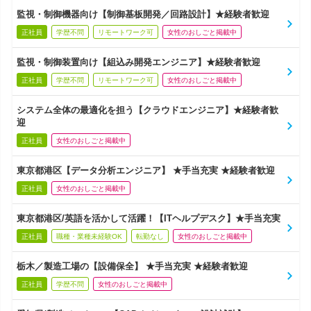
監視・制御機器向け【制御基板開発／回路設計】★経験者歓迎
正社員
学歴不問
リモートワーク可
女性のおしごと掲載中
監視・制御装置向け【組込み開発エンジニア】★経験者歓迎
正社員
学歴不問
リモートワーク可
女性のおしごと掲載中
システム全体の最適化を担う【クラウドエンジニア】★経験者歓
迎
正社員
女性のおしごと掲載中
東京都港区【データ分析エンジニア】 ★手当充実 ★経験者歓迎
正社員
女性のおしごと掲載中
東京都港区/英語を活かして活躍！【ITヘルプデスク】★手当充実
正社員
職種・業種未経験OK
転勤なし
女性のおしごと掲載中
栃木／製造工場の【設備保全】 ★手当充実 ★経験者歓迎
正社員
学歴不問
女性のおしごと掲載中