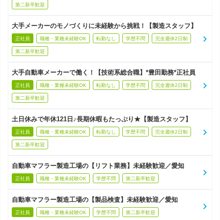
第二新卒歓迎
大手メーカーのモノづくりに未経験から挑戦！【製造スタッフ】
正社員
職種・業種未経験OK
転勤なし
学歴不問
完全週休2日制
第二新卒歓迎
大手自動車メーカーで働く！【技術系総合職】*豊田勤務*正社員
正社員
職種・業種未経験OK
転勤なし
学歴不問
完全週休2日制
第二新卒歓迎
土日休みで年休121日♪長期休暇もたっぷり★【製造スタッフ】
正社員
職種・業種未経験OK
転勤なし
学歴不問
完全週休2日制
第二新卒歓迎
自動車マフラー製造工場の【リフト業務】未経験歓迎／愛知
正社員
職種・業種未経験OK
学歴不問
第二新卒歓迎
自動車マフラー製造工場の【製品検査】未経験歓迎／愛知
正社員
職種・業種未経験OK
学歴不問
第二新卒歓迎