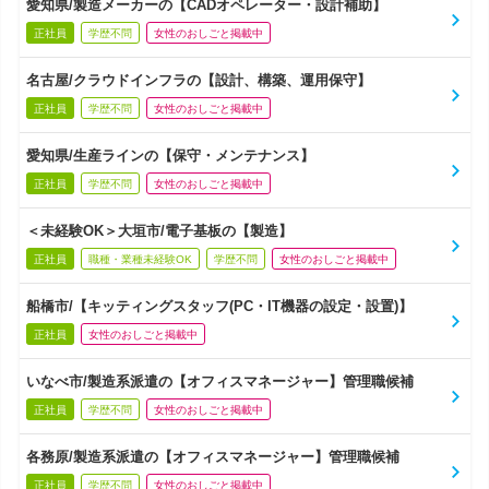
愛知県/製造メーカーの【CADオペレーター・設計補助】
正社員
学歴不問
女性のおしごと掲載中
名古屋/クラウドインフラの【設計、構築、運用保守】
正社員
学歴不問
女性のおしごと掲載中
愛知県/生産ラインの【保守・メンテナンス】
正社員
学歴不問
女性のおしごと掲載中
＜未経験OK＞大垣市/電子基板の【製造】
正社員
職種・業種未経験OK
学歴不問
女性のおしごと掲載中
船橋市/【キッティングスタッフ(PC・IT機器の設定・設置)】
正社員
女性のおしごと掲載中
いなべ市/製造系派遣の【オフィスマネージャー】管理職候補
正社員
学歴不問
女性のおしごと掲載中
各務原/製造系派遣の【オフィスマネージャー】管理職候補
正社員
学歴不問
女性のおしごと掲載中