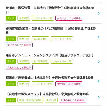
綾瀬市／搬送装置・自動機の【機械設計】経験者歓迎★年休120
日
正社員
学歴不問
リモートワーク可
女性のおしごと掲載中
綾瀬市/搬送装置・自動機の【PLC制御設計】経験者歓迎/年休120
日
正社員
学歴不問
第二新卒歓迎
リモートワーク可
女性のおしごと掲載中
鎌倉市／シミュレーションシステムの【組込ソフトウェア設計】
正社員
学歴不問
第二新卒歓迎
リモートワーク可
女性のおしごと掲載中
菊川市／農業機械の【機械設計】★経験者歓迎★年間休日120日
正社員
学歴不問
リモートワーク可
女性のおしごと掲載中
【自動車の製造スタッフ】未経験歓迎／寮費無料／愛知勤務
正社員
職種・業種未経験OK
学歴不問
女性のおしごと掲載中