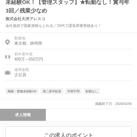
未経験OK！【管理スタッフ】★転勤なし！賞与年
3回／残業少なめ
株式会社大洋アレスコ
会社負担で国家資格もとれる／20代で課長昇格実績あり！
勤務地
東京都、静岡県
初年度年収
400万～650万円
雇用形態
正社員
職種・業種未経験OK
第二新卒歓迎
学歴不問
転勤なし
掲載終了日：2026/02/05
求人情報
この求人のポイント