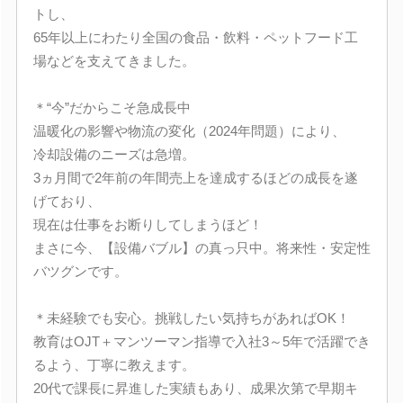
トし、
65年以上にわたり全国の食品・飲料・ペットフード工
場などを支えてきました。
＊“今”だからこそ急成長中
温暖化の影響や物流の変化（2024年問題）により、
冷却設備のニーズは急増。
3ヵ月間で2年前の年間売上を達成するほどの成長を遂
げており、
現在は仕事をお断りしてしまうほど！
まさに今、【設備バブル】の真っ只中。将来性・安定性
バツグンです。
＊未経験でも安心。挑戦したい気持ちがあればOK！
教育はOJT＋マンツーマン指導で入社3～5年で活躍でき
るよう、丁寧に教えます。
20代で課長に昇進した実績もあり、成果次第で早期キ