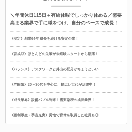
＼年間休日115日＋有給休暇でしっかり休める／需要
高まる業界で手に職をつけ、自分のペースで成長！
《安定》創業64年 成長を続ける安定企業！
《育成◎》ほとんどの先輩が未経験スタートから活躍！
《バランス》デスクワークと外出の配分がちょうどいい
《雰囲気》20～30代を中心に、幅広い世代が活躍中！
《成長業界》設備バブル到来！需要急増の成長業界！
《福利厚生・手当充実》男性で育休を取得した社員も◎