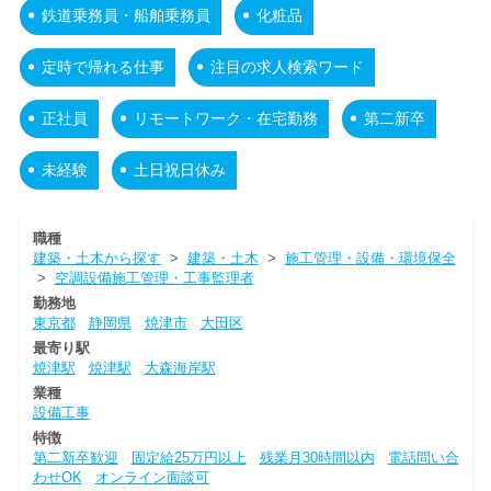
鉄道乗務員・船舶乗務員
化粧品
定時で帰れる仕事
注目の求人検索ワード
正社員
リモートワーク・在宅勤務
第二新卒
未経験
土日祝日休み
職種
建築・土木から探す
>
建築・土木
>
施工管理・設備・環境保全
>
空調設備施工管理・工事監理者
勤務地
東京都
静岡県
焼津市
大田区
最寄り駅
焼津駅
焼津駅
大森海岸駅
業種
設備工事
特徴
第二新卒歓迎
固定給25万円以上
残業月30時間以内
電話問い合
わせOK
オンライン面談可