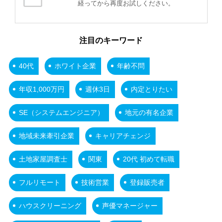
経ってから再度お試しください。
注目のキーワード
40代
ホワイト企業
年齢不問
年収1,000万円
週休3日
内定とりたい
SE（システムエンジニア）
地元の有名企業
地域未来牽引企業
キャリアチェンジ
土地家屋調査士
関東
20代 初めて転職
フルリモート
技術営業
登録販売者
ハウスクリーニング
声優マネージャー