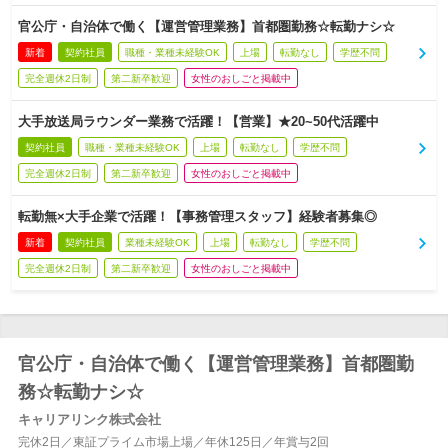
官公庁・自治体で働く【運営管理業務】首都圏勤務☆転勤ナシ☆
新着
契約社員
職種・業種未経験OK
上場
転勤なし
学歴不問
完全週休2日制
第二新卒歓迎
女性のおしごと掲載中
大手放送局ラウンダー業務で活躍！【営業】★20~50代活躍中
契約社員
職種・業種未経験OK
上場
転勤なし
学歴不問
完全週休2日制
第二新卒歓迎
女性のおしごと掲載中
転勤無×大手企業で活躍！【事務管理スタッフ】経験者募集◎
新着
契約社員
業種未経験OK
上場
転勤なし
学歴不問
完全週休2日制
第二新卒歓迎
女性のおしごと掲載中
官公庁・自治体で働く【運営管理業務】首都圏勤
務☆転勤ナシ☆
キャリアリンク株式会社
完休2日／東証プライム市場上場／年休125日／年賞与2回