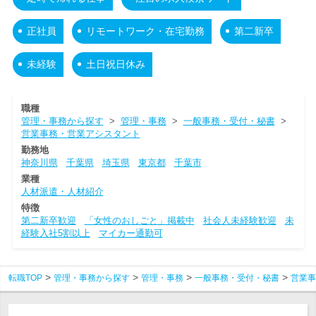
正社員
リモートワーク・在宅勤務
第二新卒
未経験
土日祝日休み
職種
管理・事務から探す
>
管理・事務
>
一般事務・受付・秘書
>
営業事務・営業アシスタント
勤務地
神奈川県
千葉県
埼玉県
東京都
千葉市
業種
人材派遣・人材紹介
特徴
第二新卒歓迎
「女性のおしごと」掲載中
社会人未経験歓迎
未
経験入社5割以上
マイカー通勤可
転職TOP
管理・事務から探す
管理・事務
一般事務・受付・秘書
営業事