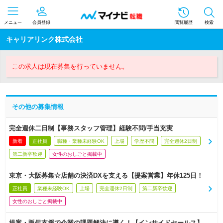
メニュー
会員登録
閲覧履歴
検索
キャリアリンク株式会社
この求人は現在募集を行っていません。
その他の募集情報
完全週休二日制【事務スタッフ管理】経験不問/手当充実
新着
正社員
職種・業種未経験OK
上場
学歴不問
完全週休2日制
第二新卒歓迎
女性のおしごと掲載中
東京・大阪募集☆店舗の決済DXを支える【提案営業】年休125日！
正社員
業種未経験OK
上場
完全週休2日制
第二新卒歓迎
女性のおしごと掲載中
提案・販促支援で企業の課題解決に導く！【インサイドセールス】