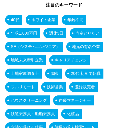
注目のキーワード
40代
ホワイト企業
年齢不問
年収1,000万円
週休3日
内定とりたい
SE（システムエンジニア）
地元の有名企業
地域未来牽引企業
キャリアチェンジ
土地家屋調査士
関東
20代 初めて転職
フルリモート
技術営業
登録販売者
ハウスクリーニング
声優マネージャー
鉄道乗務員・船舶乗務員
化粧品
定時で帰れる仕事
注目の求人検索ワード