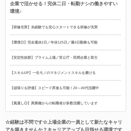
企業で活かせる！完休二日・転勤ナシの働きやすい
環境♪
【研修充実】未経験でも安心スタートできる研修が充実
【環境◎】完全週休2日／年休125日／週4日勤務も可能
【安定性抜群】プライム上場／官公庁・民間企業と取引
【スキルUP】一生モノのマネジメントスキルを磨ける
【頑張りを評価】スピード昇進も可能！20～40代活躍中
【風通し◎】異業種からの転職者が多数活躍しています
☆経験は不問です☆上場企業の一員として新たなキャリ
アを築きませんか？キャリアアップも目指せる環境です