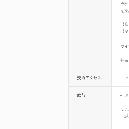
※独
を支
【雇
【変
マイ
神奈
交通アクセス
「ソ
給与
月
※こ
※試