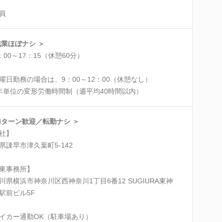
員
残業ほぼナシ ＞
：00～17：15（休憩60分）
曜日勤務の場合は、9：00～12：00（休憩なし）
年単位の変形労働時間制（週平均40時間以内）
UIターン歓迎／転勤ナシ ＞
社】
県諌早市津久葉町5-142
東事務所】
川県横浜市神奈川区西神奈川1丁目6番12 SUGIURA東神
駅前ビル5F
イカー通勤OK（駐車場あり）