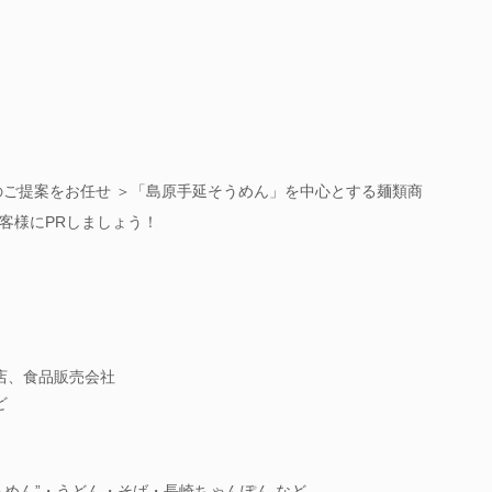
のご提案をお任せ ＞「島原手延そうめん」を中心とする麺類商
客様にPRしましょう！
店、食品販売会社
ど
うめん”・うどん・そば・長崎ちゃんぽん など