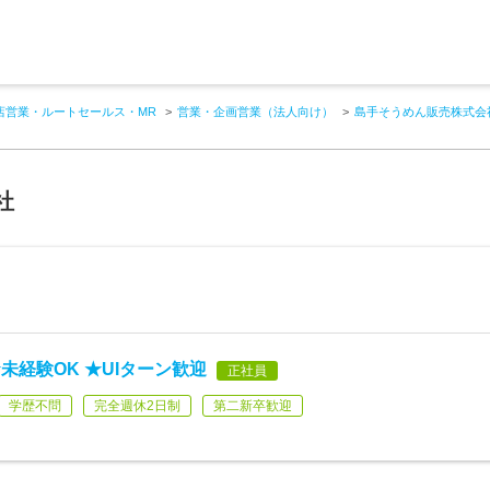
店営業・ルートセールス・MR
営業・企画営業（法人向け）
島手そうめん販売株式会
社
経験OK ★UIターン歓迎
正社員
学歴不問
完全週休2日制
第二新卒歓迎