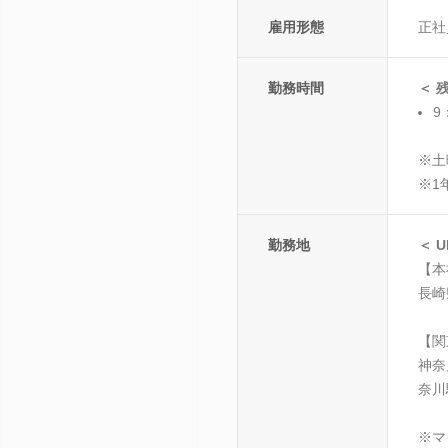
雇用形態
正社
勤務時間
＜ 
9
※土
※1
勤務地
＜ 
【本
長崎
【関
神奈
奈川
※マ