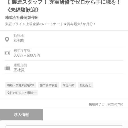
【 製造スタッフ 】充実研修でゼロから手に職を！
《未経験歓迎》
株式会社藤岡製作所
東証プライム上場企業のパートナー｜★賞与最大6か月分！
勤務地
京都府
初年度年収
300万～600万円
雇用形態
正社員
職種・業種未経験OK
第二新卒歓迎
学歴不問
転勤なし
女性のおしごと掲載中
掲載終了日：2026/07/20
求人情報