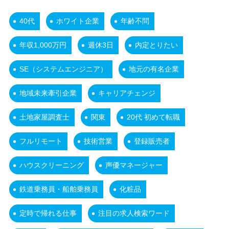
40代
ホワイト企業
年齢不問
年収1,000万円
週休3日
内定とりたい
SE（システムエンジニア）
地元の有名企業
地域未来牽引企業
キャリアチェンジ
土地家屋調査士
関東
20代 初めて転職
フルリモート
技術営業
登録販売者
ハウスクリーニング
声優マネージャー
鉄道乗務員・船舶乗務員
化粧品
定時で帰れる仕事
注目の求人検索ワード