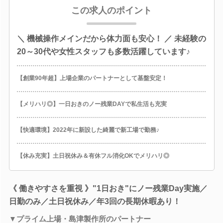
この求人のポイント
＼ 機械操作メインだから体力面も安心！ ／ 未経験の
20～30代や女性スタッフも多数活躍しています♪
【創業90年超】上場企業のパートナーとして基盤安定！
【メリハリ◎】一日おきのノー残業DAYで私生活も充実
【快適環境】2022年に新設した綺麗で新工場で勤務♪
【休み充実】土日祝休み＆有休フル消化OKでメリハリ◎
《 働きやすさを重視 》"1日おき"にノー残業Day実施／
日勤のみ／土日祝休み／年3回の長期休暇あり！
▼プライム上場・島津製作所のパートナー