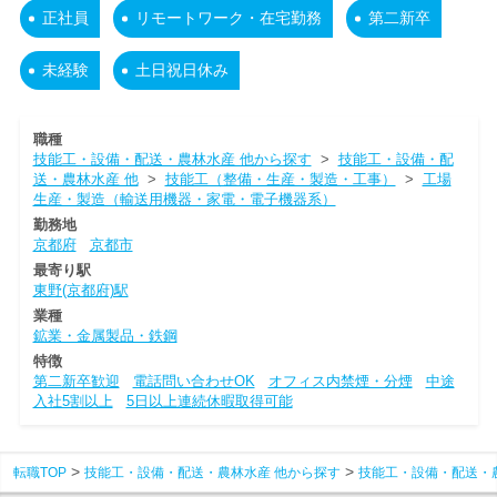
正社員
リモートワーク・在宅勤務
第二新卒
未経験
土日祝日休み
職種
技能工・設備・配送・農林水産 他から探す
>
技能工・設備・配
送・農林水産 他
>
技能工（整備・生産・製造・工事）
>
工場
生産・製造（輸送用機器・家電・電子機器系）
勤務地
京都府
京都市
最寄り駅
東野(京都府)駅
業種
鉱業・金属製品・鉄鋼
特徴
第二新卒歓迎
電話問い合わせOK
オフィス内禁煙・分煙
中途
入社5割以上
5日以上連続休暇取得可能
転職TOP
技能工・設備・配送・農林水産 他から探す
技能工・設備・配送・