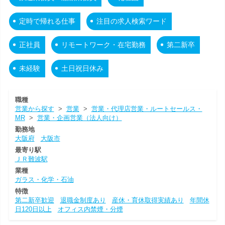
定時で帰れる仕事
注目の求人検索ワード
正社員
リモートワーク・在宅勤務
第二新卒
未経験
土日祝日休み
職種
営業から探す
>
営業
>
営業・代理店営業・ルートセールス・
MR
>
営業・企画営業（法人向け）
勤務地
大阪府
大阪市
最寄り駅
ＪＲ難波駅
業種
ガラス・化学・石油
特徴
第二新卒歓迎
退職金制度あり
産休・育休取得実績あり
年間休
日120日以上
オフィス内禁煙・分煙