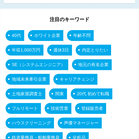
注目のキーワード
40代
ホワイト企業
年齢不問
年収1,000万円
週休3日
内定とりたい
SE（システムエンジニア）
地元の有名企業
地域未来牽引企業
キャリアチェンジ
土地家屋調査士
関東
20代 初めて転職
フルリモート
技術営業
登録販売者
ハウスクリーニング
声優マネージャー
鉄道乗務員・船舶乗務員
化粧品