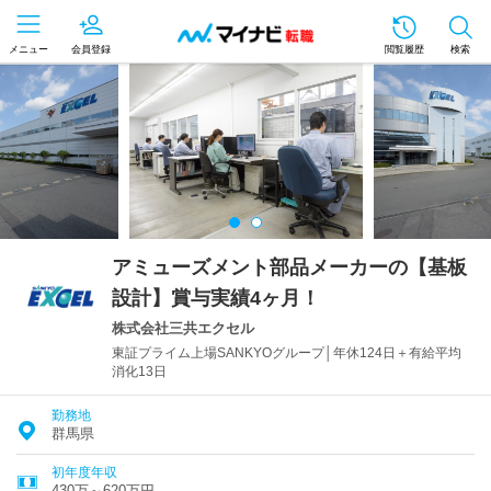
メニュー
会員登録
閲覧履歴
検索
アミューズメント部品メーカーの【基板
設計】賞与実績4ヶ月！
株式会社三共エクセル
東証プライム上場SANKYOグループ│年休124日＋有給平均
消化13日
勤務地
群馬県
初年度年収
430万～620万円