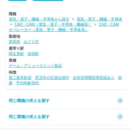
職種
電気・電子・機械・半導体から探す
>
電気・電子・機械・半導体
>
CAD・CAM（電気・電子・半導体・機械系）
>
CAD・CAM
オペレーター（電気・電子・機械・半導体系）
勤務地
群馬県
みどり市
最寄り駅
阿左美駅
岩宿駅
業種
ゲーム・アミューズメント製品
特徴
第二新卒歓迎
育児中の社員在籍中
女性管理職登用実績あり
急
募
平均年齢30代
同じ職種の求人を探す
同じ業種の求人を探す