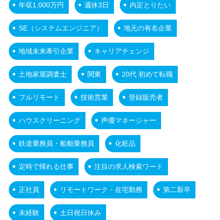
年収1,000万円
週休3日
内定とりたい
SE（システムエンジニア）
地元の有名企業
地域未来牽引企業
キャリアチェンジ
土地家屋調査士
関東
20代 初めて転職
フルリモート
技術営業
登録販売者
ハウスクリーニング
声優マネージャー
鉄道乗務員・船舶乗務員
化粧品
定時で帰れる仕事
注目の求人検索ワード
正社員
リモートワーク・在宅勤務
第二新卒
未経験
土日祝日休み