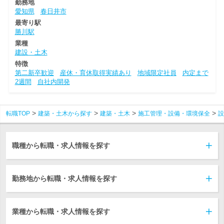
勤務地
愛知県
春日井市
最寄り駅
勝川駅
業種
建設・土木
特徴
第二新卒歓迎
産休・育休取得実績あり
地域限定社員
内定まで
2週間
自社内開発
転職TOP
建築・土木から探す
建築・土木
施工管理・設備・環境保全
設
職種から転職・求人情報を探す
勤務地から転職・求人情報を探す
業種から転職・求人情報を探す