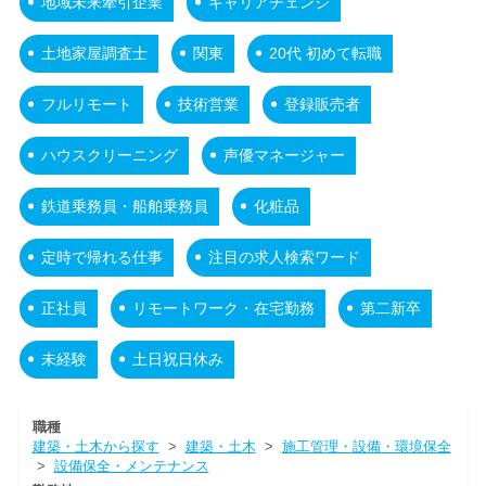
地域未来牽引企業
キャリアチェンジ
土地家屋調査士
関東
20代 初めて転職
フルリモート
技術営業
登録販売者
ハウスクリーニング
声優マネージャー
鉄道乗務員・船舶乗務員
化粧品
定時で帰れる仕事
注目の求人検索ワード
正社員
リモートワーク・在宅勤務
第二新卒
未経験
土日祝日休み
職種
建築・土木から探す
>
建築・土木
>
施工管理・設備・環境保全
>
設備保全・メンテナンス