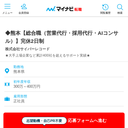
メニュー
会員登録
閲覧履歴
検索
◆熊本【総合職（営業代行・採用代行・AIコンサ
ル）】完休2日制
株式会社サイバーレコード
★大手上場企業など累計400社を超えるサポート実績★
勤務地
熊本県
初年度年収
300万～400万円
雇用形態
正社員
応募フォームへ進む
志望動機・自己PR不要