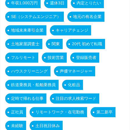
年収1,000万円
週休3日
内定とりたい
SE（システムエンジニア）
地元の有名企業
地域未来牽引企業
キャリアチェンジ
土地家屋調査士
関東
20代 初めて転職
フルリモート
技術営業
登録販売者
ハウスクリーニング
声優マネージャー
鉄道乗務員・船舶乗務員
化粧品
定時で帰れる仕事
注目の求人検索ワード
正社員
リモートワーク・在宅勤務
第二新卒
未経験
土日祝日休み