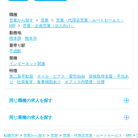
職種
営業から探す
>
営業
>
営業・代理店営業・ルートセールス・
MR
>
営業・企画営業（法人向け）
勤務地
熊本県
熊本市
最寄り駅
平成駅
業種
インターネット関連
特徴
第二新卒歓迎
ネイル・ピアス・髪型自由
資格取得支援・手当あ
り
社員食堂・食事補助あり
オフィス内禁煙・分煙
同じ職種の求人を探す
同じ業種の求人を探す
転職TOP
営業から探す
営業
営業・代理店営業・ルートセールス・MR