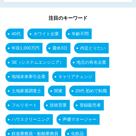
注目のキーワード
40代
ホワイト企業
年齢不問
年収1,000万円
週休3日
内定とりたい
SE（システムエンジニア）
地元の有名企業
地域未来牽引企業
キャリアチェンジ
土地家屋調査士
関東
20代 初めて転職
フルリモート
技術営業
登録販売者
ハウスクリーニング
声優マネージャー
鉄道乗務員・船舶乗務員
化粧品