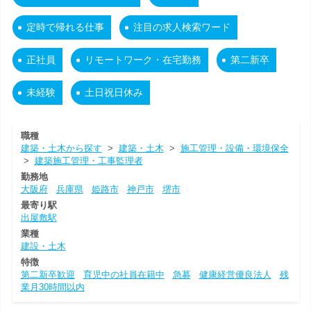
定時で帰れる仕事
注目の求人検索ワード
正社員
リモートワーク・在宅勤務
第二新卒
未経験
土日祝日休み
職種
建築・土木から探す
>
建築・土木
>
施工管理・設備・環境保全
>
建築施工管理・工事監理者
勤務地
大阪府
兵庫県
姫路市
神戸市
堺市
最寄り駅
出屋敷駅
業種
建設・土木
特徴
第二新卒歓迎
育児中の社員在籍中
急募
健康経営優良法人
残
業月30時間以内