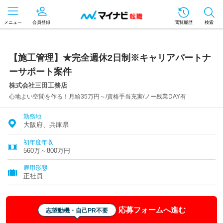
メニュー
会員登録
閲覧履歴
検索
【施工管理】★完全週休2日制※キャリアパートナ
ーサポート案件
株式会社三田工務店
心地よい空間を作る！月給35万円～/資格手当充実/ノー残業DAY有
勤務地
大阪府、兵庫県
初年度年収
560万～800万円
雇用形態
正社員
応募フォームへ進む
志望動機・自己PR不要