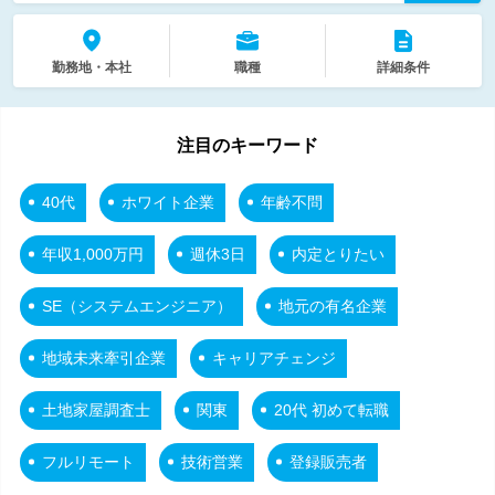
勤務地・本社
職種
詳細条件
注目のキーワード
40代
ホワイト企業
年齢不問
年収1,000万円
週休3日
内定とりたい
SE（システムエンジニア）
地元の有名企業
地域未来牽引企業
キャリアチェンジ
土地家屋調査士
関東
20代 初めて転職
フルリモート
技術営業
登録販売者