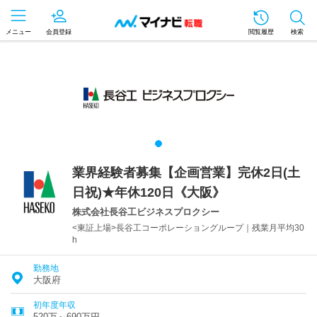
メニュー
会員登録
閲覧履歴
検索
業界経験者募集【企画営業】完休2日(土
日祝)★年休120日《大阪》
株式会社長谷工ビジネスプロクシー
<東証上場>長谷工コーポレーショングループ｜残業月平均30
h
勤務地
大阪府
初年度年収
520万～690万円