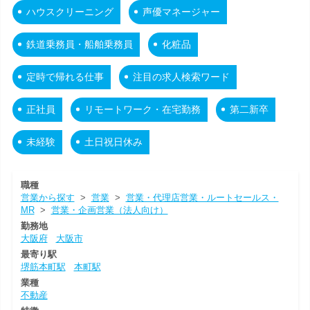
ハウスクリーニング
声優マネージャー
鉄道乗務員・船舶乗務員
化粧品
定時で帰れる仕事
注目の求人検索ワード
正社員
リモートワーク・在宅勤務
第二新卒
未経験
土日祝日休み
職種
営業から探す
>
営業
>
営業・代理店営業・ルートセールス・
MR
>
営業・企画営業（法人向け）
勤務地
大阪府
大阪市
最寄り駅
堺筋本町駅
本町駅
業種
不動産