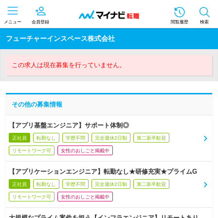
メニュー
会員登録
閲覧履歴
検索
フューチャーインスペース株式会社
この求人は現在募集を行っていません。
その他の募集情報
【アプリ基盤エンジニア】サポート体制◎
正社員
転勤なし
学歴不問
完全週休2日制
第二新卒歓迎
リモートワーク可
女性のおしごと掲載中
【アプリケーションエンジニア】転勤なし★研修充実★プライムG
正社員
転勤なし
学歴不問
完全週休2日制
第二新卒歓迎
リモートワーク可
女性のおしごと掲載中
大規模なプライム案件を担う【インフラエンジニア】リモートあり