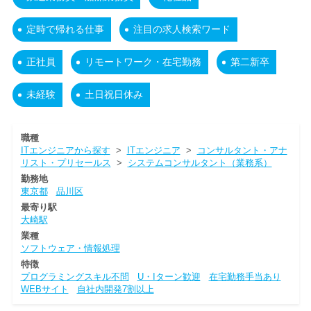
定時で帰れる仕事
注目の求人検索ワード
正社員
リモートワーク・在宅勤務
第二新卒
未経験
土日祝日休み
職種
ITエンジニアから探す
>
ITエンジニア
>
コンサルタント・アナ
リスト・プリセールス
>
システムコンサルタント（業務系）
勤務地
東京都
品川区
最寄り駅
大崎駅
業種
ソフトウェア・情報処理
特徴
プログラミングスキル不問
U・Iターン歓迎
在宅勤務手当あり
WEBサイト
自社内開発7割以上