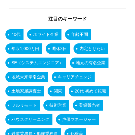
注目のキーワード
40代
ホワイト企業
年齢不問
年収1,000万円
週休3日
内定とりたい
SE（システムエンジニア）
地元の有名企業
地域未来牽引企業
キャリアチェンジ
土地家屋調査士
関東
20代 初めて転職
フルリモート
技術営業
登録販売者
ハウスクリーニング
声優マネージャー
鉄道乗務員・船舶乗務員
化粧品