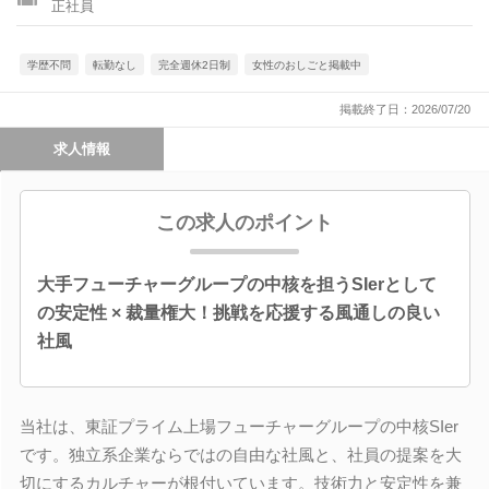
正社員
学歴不問
転勤なし
完全週休2日制
女性のおしごと掲載中
掲載終了日：2026/07/20
求人情報
この求人のポイント
大手フューチャーグループの中核を担うSIerとして
の安定性 × 裁量権大！挑戦を応援する風通しの良い
社風
当社は、東証プライム上場フューチャーグループの中核SIer
です。独立系企業ならではの自由な社風と、社員の提案を大
切にするカルチャーが根付いています。技術力と安定性を兼