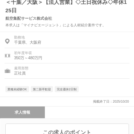
＜千葉／大阪＞【法人営業】◇土日祝休み◇年休1
25日
航空集配サービス株式会社
本求人は「マイナビエージェント」による人材紹介案件です。
勤務地
千葉県、大阪府
初年度年収
350万～480万円
雇用形態
正社員
業種未経験OK
第二新卒歓迎
完全週休2日制
掲載終了日：2025/10/20
求人情報
この求人のポイント