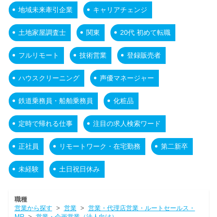
地域未来牽引企業
キャリアチェンジ
土地家屋調査士
関東
20代 初めて転職
フルリモート
技術営業
登録販売者
ハウスクリーニング
声優マネージャー
鉄道乗務員・船舶乗務員
化粧品
定時で帰れる仕事
注目の求人検索ワード
正社員
リモートワーク・在宅勤務
第二新卒
未経験
土日祝日休み
職種
営業から探す
>
営業
>
営業・代理店営業・ルートセールス・
MR
>
営業・企画営業（法人向け）