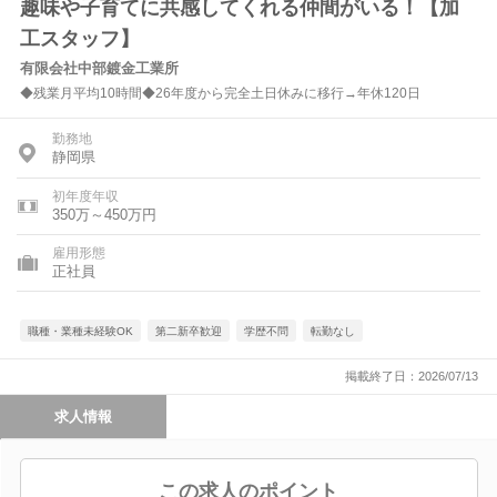
趣味や子育てに共感してくれる仲間がいる！【加
工スタッフ】
有限会社中部鍍金工業所
◆残業月平均10時間◆26年度から完全土日休みに移行→年休120日
勤務地
静岡県
初年度年収
350万～450万円
雇用形態
正社員
職種・業種未経験OK
第二新卒歓迎
学歴不問
転勤なし
掲載終了日：2026/07/13
求人情報
この求人のポイント