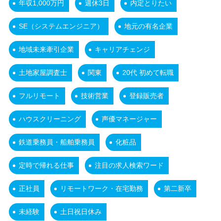
年収1,000万円
週休3日
内定とりたい
SE（システムエンジニア）
地元の有名企業
地域未来牽引企業
キャリアチェンジ
土地家屋調査士
関東
20代 初めて転職
フルリモート
技術営業
登録販売者
ハウスクリーニング
声優マネージャー
鉄道乗務員・船舶乗務員
化粧品
定時で帰れる仕事
注目の求人検索ワード
正社員
リモートワーク・在宅勤務
第二新卒
未経験
土日祝日休み