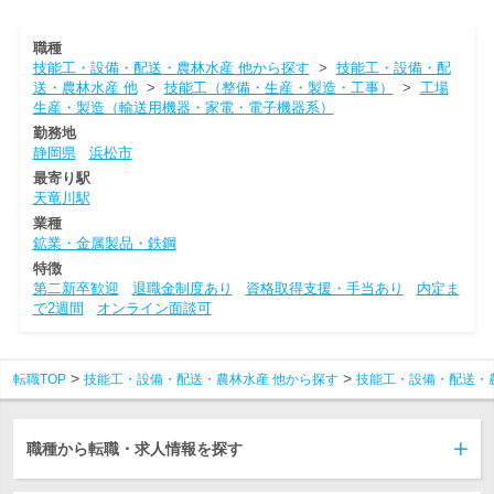
職種
技能工・設備・配送・農林水産 他から探す
>
技能工・設備・配
送・農林水産 他
>
技能工（整備・生産・製造・工事）
>
工場
生産・製造（輸送用機器・家電・電子機器系）
勤務地
静岡県
浜松市
最寄り駅
天竜川駅
業種
鉱業・金属製品・鉄鋼
特徴
第二新卒歓迎
退職金制度あり
資格取得支援・手当あり
内定ま
で2週間
オンライン面談可
転職TOP
技能工・設備・配送・農林水産 他から探す
技能工・設備・配送・
職種から転職・求人情報を探す