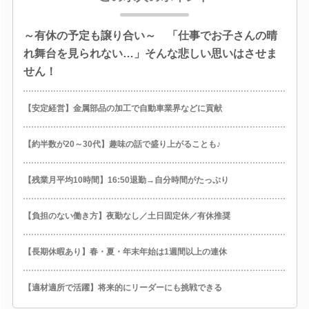
～有休の予定も譲り合い～ 「仕事でお子さんの晴
れ舞台を見られない…」そんな悲しい思いはさせま
せん！
【安定経営】金属部品の加工で自動車業界などに貢献
【約半数が20～30代】趣味の話で盛り上がることも♪
【残業月平均10時間】16:50退勤→自分時間がたっぷり
【負担のない働き方】夜勤なし／土日固定休／有休推奨
【長期休暇あり】春・夏・年末年始は1週間以上の連休
【適材適所で活躍】将来的にリーダーにも挑戦できる