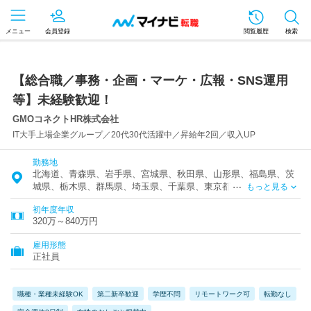
メニュー
会員登録
閲覧履歴
検索
【総合職／事務・企画・マーケ・広報・SNS運用
等】未経験歓迎！
GMOコネクトHR株式会社
IT大手上場企業グループ／20代30代活躍中／昇給年2回／収入UP
勤務地
北海道、青森県、岩手県、宮城県、秋田県、山形県、福島県、茨
城県、栃木県、群馬県、埼玉県、千葉県、東京都、神奈川県、富
もっと見る
山県、石川県、新潟県、山梨県、長野県、岐阜県、静岡県、愛知
初年度年収
県、三重県、滋賀県、京都府、大阪府、兵庫県、奈良県、和歌山
320万～840万円
県、鳥取県、島根県、岡山県、広島県、山口県、徳島県、香川
県、愛媛県、高知県、福岡県、佐賀県、長崎県、熊本県、大分
雇用形態
県、宮崎県、鹿児島県、沖縄県
正社員
職種・業種未経験OK
第二新卒歓迎
学歴不問
リモートワーク可
転勤なし