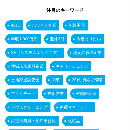
注目のキーワード
40代
ホワイト企業
年齢不問
年収1,000万円
週休3日
内定とりたい
SE（システムエンジニア）
地元の有名企業
地域未来牽引企業
キャリアチェンジ
土地家屋調査士
関東
20代 初めて転職
フルリモート
技術営業
登録販売者
ハウスクリーニング
声優マネージャー
鉄道乗務員・船舶乗務員
化粧品