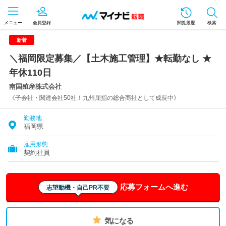
メニュー
会員登録
閲覧履歴
検索
新着
＼福岡限定募集／【土木施工管理】★転勤なし ★
年休110日
南国殖産株式会社
《子会社・関連会社50社！九州屈指の総合商社として成長中》
勤務地
福岡県
雇用形態
契約社員
応募フォームへ進む
志望動機・自己PR不要
気になる