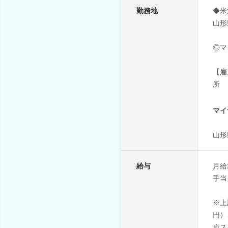
勤務地
◆米
山形
◎マ
【雇
所
マイ
山形
給与
月給
手当
※上
円）
※ス