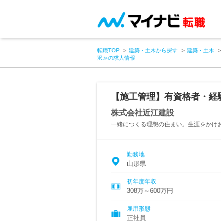
転職TOP
建築・土木から探す
建築・土木
沢≫の求人情報
【施工管理】有資格者・経
株式会社近江建設
一緒につくる理想の住まい。生涯をかけ
勤務地
山形県
初年度年収
308万～600万円
雇用形態
正社員