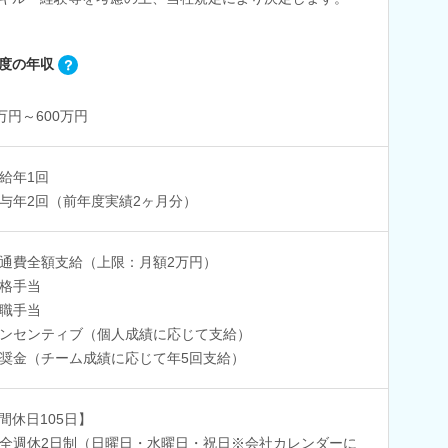
度の年収
8万円～600万円
給年1回
与年2回（前年度実績2ヶ月分）
通費全額支給（上限：月額2万円）
格手当
職手当
ンセンティブ（個人成績に応じて支給）
奨金（チーム成績に応じて年5回支給）
間休日105日】
全週休2日制（日曜日・水曜日・祝日※会社カレンダーに