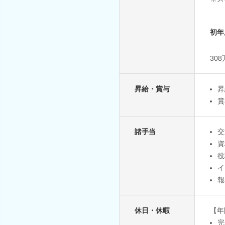
初年
30
昇給・賞与
昇
賞
諸手当
交
資
役
イ
報
休日・休暇
【年
完