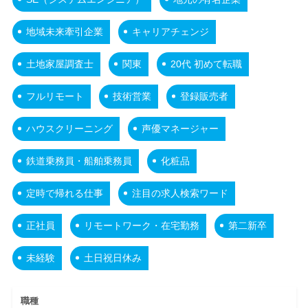
地域未来牽引企業
キャリアチェンジ
土地家屋調査士
関東
20代 初めて転職
フルリモート
技術営業
登録販売者
ハウスクリーニング
声優マネージャー
鉄道乗務員・船舶乗務員
化粧品
定時で帰れる仕事
注目の求人検索ワード
正社員
リモートワーク・在宅勤務
第二新卒
未経験
土日祝日休み
職種