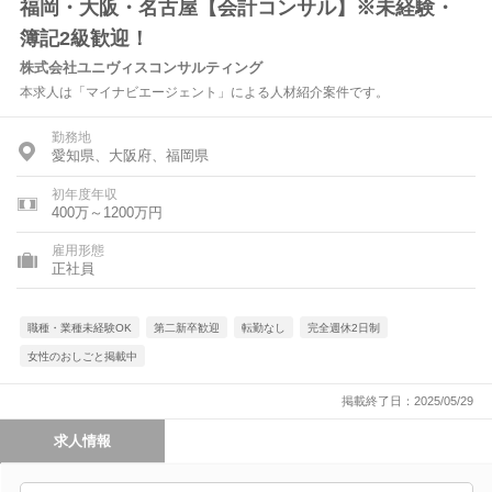
福岡・大阪・名古屋【会計コンサル】※未経験・
簿記2級歓迎！
株式会社ユニヴィスコンサルティング
本求人は「マイナビエージェント」による人材紹介案件です。
勤務地
愛知県、大阪府、福岡県
初年度年収
400万～1200万円
雇用形態
正社員
職種・業種未経験OK
第二新卒歓迎
転勤なし
完全週休2日制
女性のおしごと掲載中
掲載終了日：2025/05/29
求人情報