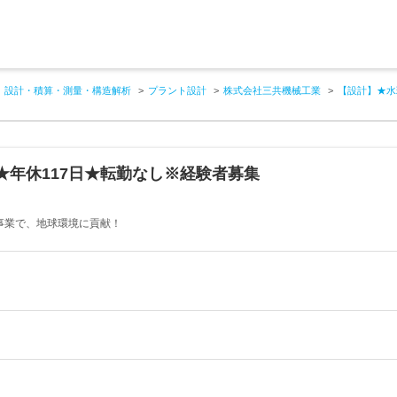
設計・積算・測量・構造解析
プラント設計
株式会社三共機械工業
【設計】★水
★年休117日★転勤なし※経験者募集
事業で、地球環境に貢献！