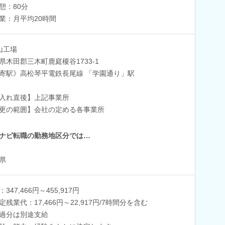
憩：80分
業：月平均20時間
山工場
県木田郡三木町鹿庭榎谷1733-1
寄駅》高松琴平電鉄長尾線 「学園通り」駅
入れ直後】上記事業所
更の範囲】会社の定める各事業所
ナビ転職の勤務地区分では…
県
347,466円～455,917円
定残業代：17,466円～22,917円/7時間分を含む
過分は別途支給