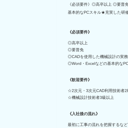
《必須要件》◎高卒以上 ◎要普免 
基本的なPCスキル★充実した研
《必須要件》
◎高卒以上
◎要普免
◎CADを使用した機械設計の実
◎Word・Excelなどの基本的なP
《歓迎要件》
☆2次元・3次元CAD利用技術者2
☆機械設計技術者3級以上
《入社後の流れ》
最初に工事の流れを把握するなど