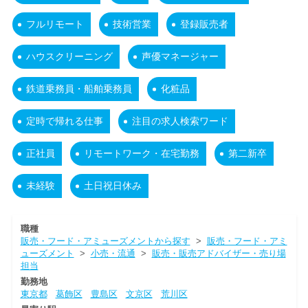
フルリモート
技術営業
登録販売者
ハウスクリーニング
声優マネージャー
鉄道乗務員・船舶乗務員
化粧品
定時で帰れる仕事
注目の求人検索ワード
正社員
リモートワーク・在宅勤務
第二新卒
未経験
土日祝日休み
職種
販売・フード・アミューズメントから探す
>
販売・フード・アミ
ューズメント
>
小売・流通
>
販売・販売アドバイザー・売り場
担当
勤務地
東京都
葛飾区
豊島区
文京区
荒川区