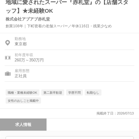
地域に愛されたスーパー『赤札堂』の【店舗スタ
ッフ】★未経験OK
株式会社アブアブ赤札堂
創業108年｜下町密着の老舗スーパー／年休116日・残業少なめ
勤務地
東京都
初年度年収
260万～350万円
雇用形態
正社員
職種・業種未経験OK
第二新卒歓迎
学歴不問
転勤なし
女性のおしごと掲載中
掲載終了日：2026/07/13
求人情報