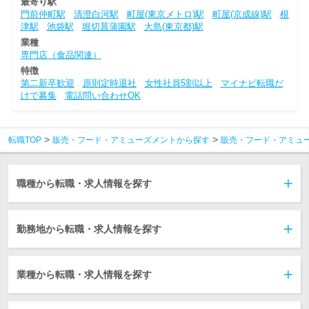
最寄り駅
門前仲町駅
清澄白河駅
町屋(東京メトロ)駅
町屋(京成線)駅
根
津駅
池袋駅
堀切菖蒲園駅
大島(東京都)駅
業種
専門店（食品関連）
特徴
第二新卒歓迎
原則定時退社
女性社員5割以上
マイナビ転職だ
けで募集
電話問い合わせOK
転職TOP
販売・フード・アミューズメントから探す
販売・フード・アミュ
職種から転職・求人情報を探す
勤務地から転職・求人情報を探す
業種から転職・求人情報を探す