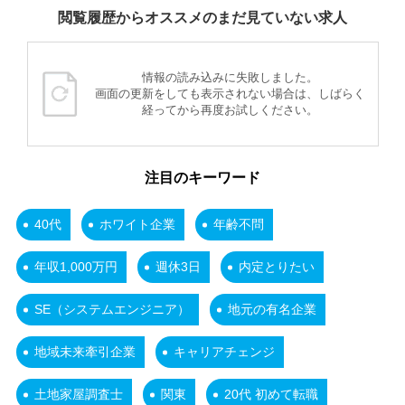
閲覧履歴からオススメのまだ見ていない求人
情報の読み込みに失敗しました。
画面の更新をしても表示されない場合は、しばらく
経ってから再度お試しください。
注目のキーワード
40代
ホワイト企業
年齢不問
年収1,000万円
週休3日
内定とりたい
SE（システムエンジニア）
地元の有名企業
地域未来牽引企業
キャリアチェンジ
土地家屋調査士
関東
20代 初めて転職