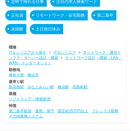
定時で帰れる仕事
注目の求人検索ワード
正社員
リモートワーク・在宅勤務
第二新卒
未経験
土日祝日休み
職種
ITエンジニアから探す
>
ITエンジニア
>
ネットワーク・通信イ
ンフラ・サーバー設計・構築
>
ネットワーク設計・構築（LAN・
WAN・インターネット）
勤務地
神奈川県
横浜市
最寄り駅
新高島駅
みなとみらい駅
横浜駅
高島町駅
業種
ソフトウェア・情報処理
特徴
第二新卒歓迎
運用・保守
固定給25万円以上
フレックス勤務
その他業務システム