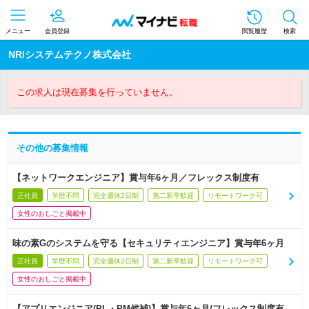
メニュー
会員登録
閲覧履歴
検索
NRIシステムテクノ株式会社
この求人は現在募集を行っていません。
その他の募集情報
【ネットワークエンジニア】賞与年6ヶ月／フレックス制度有
正社員
学歴不問
完全週休2日制
第二新卒歓迎
リモートワーク可
女性のおしごと掲載中
味の素Gのシステムを守る【セキュリティエンジニア】賞与年6ヶ月
正社員
学歴不問
完全週休2日制
第二新卒歓迎
リモートワーク可
女性のおしごと掲載中
【アプリエンジニア(PL・PM候補)】賞与年6ヶ月/フレックス制度有