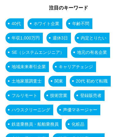
注目のキーワード
40代
ホワイト企業
年齢不問
年収1,000万円
週休3日
内定とりたい
SE（システムエンジニア）
地元の有名企業
地域未来牽引企業
キャリアチェンジ
土地家屋調査士
関東
20代 初めて転職
フルリモート
技術営業
登録販売者
ハウスクリーニング
声優マネージャー
鉄道乗務員・船舶乗務員
化粧品