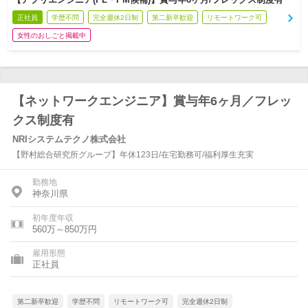
正社員
学歴不問
完全週休2日制
第二新卒歓迎
リモートワーク可
女性のおしごと掲載中
【ネットワークエンジニア】賞与年6ヶ月／フレッ
クス制度有
NRIシステムテクノ株式会社
【野村総合研究所グループ】年休123日/在宅勤務可/福利厚生充実
勤務地
神奈川県
初年度年収
560万～850万円
雇用形態
正社員
第二新卒歓迎
学歴不問
リモートワーク可
完全週休2日制