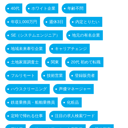
40代
ホワイト企業
年齢不問
年収1,000万円
週休3日
内定とりたい
SE（システムエンジニア）
地元の有名企業
地域未来牽引企業
キャリアチェンジ
土地家屋調査士
関東
20代 初めて転職
フルリモート
技術営業
登録販売者
ハウスクリーニング
声優マネージャー
鉄道乗務員・船舶乗務員
化粧品
定時で帰れる仕事
注目の求人検索ワード