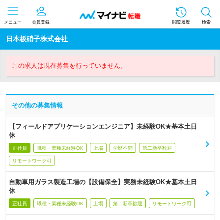
メニュー
会員登録
閲覧履歴
検索
日本板硝子株式会社
この求人は現在募集を行っていません。
その他の募集情報
【フィールドアプリケーションエンジニア】未経験OK★基本土日
休
正社員
職種・業種未経験OK
上場
学歴不問
第二新卒歓迎
リモートワーク可
自動車用ガラス製造工場の【設備保全】実務未経験OK★基本土日
休
正社員
職種・業種未経験OK
上場
第二新卒歓迎
リモートワーク可