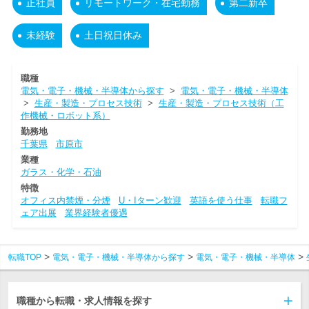
正社員
リモートワーク・在宅勤務
第二新卒
未経験
土日祝日休み
職種
電気・電子・機械・半導体から探す
>
電気・電子・機械・半導体
>
生産・製造・プロセス技術
>
生産・製造・プロセス技術（工
作機械・ロボット系）
勤務地
千葉県
市原市
業種
ガラス・化学・石油
特徴
オフィス内禁煙・分煙
U・Iターン歓迎
英語を使う仕事
転職フ
ェア出展
業界経験者優遇
転職TOP
電気・電子・機械・半導体から探す
電気・電子・機械・半導体
職種から転職・求人情報を探す