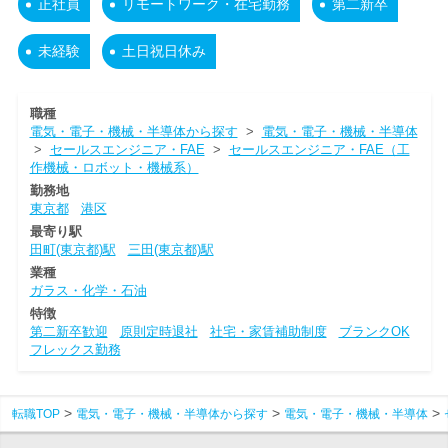
正社員
リモートワーク・在宅勤務
第二新卒
未経験
土日祝日休み
職種
電気・電子・機械・半導体から探す
>
電気・電子・機械・半導体
>
セールスエンジニア・FAE
>
セールスエンジニア・FAE（工
作機械・ロボット・機械系）
勤務地
東京都
港区
最寄り駅
田町(東京都)駅
三田(東京都)駅
業種
ガラス・化学・石油
特徴
第二新卒歓迎
原則定時退社
社宅・家賃補助制度
ブランクOK
フレックス勤務
転職TOP
電気・電子・機械・半導体から探す
電気・電子・機械・半導体