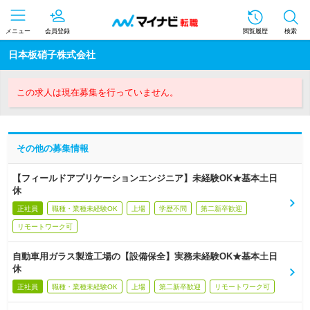
メニュー
会員登録
閲覧履歴
検索
日本板硝子株式会社
この求人は現在募集を行っていません。
その他の募集情報
【フィールドアプリケーションエンジニア】未経験OK★基本土日
休
正社員
職種・業種未経験OK
上場
学歴不問
第二新卒歓迎
リモートワーク可
自動車用ガラス製造工場の【設備保全】実務未経験OK★基本土日
休
正社員
職種・業種未経験OK
上場
第二新卒歓迎
リモートワーク可