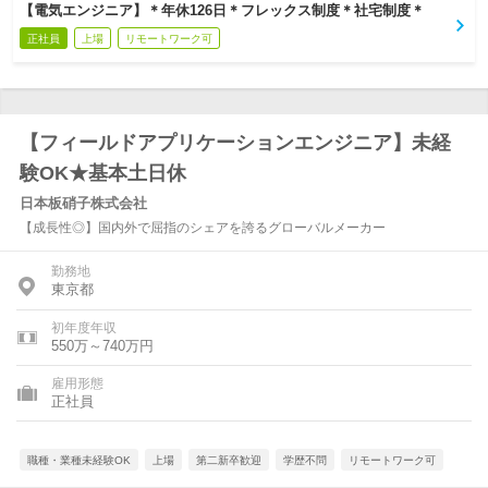
【電気エンジニア】＊年休126日＊フレックス制度＊社宅制度＊
正社員
上場
リモートワーク可
【フィールドアプリケーションエンジニア】未経
験OK★基本土日休
日本板硝子株式会社
【成長性◎】国内外で屈指のシェアを誇るグローバルメーカー
勤務地
東京都
初年度年収
550万～740万円
雇用形態
正社員
職種・業種未経験OK
上場
第二新卒歓迎
学歴不問
リモートワーク可