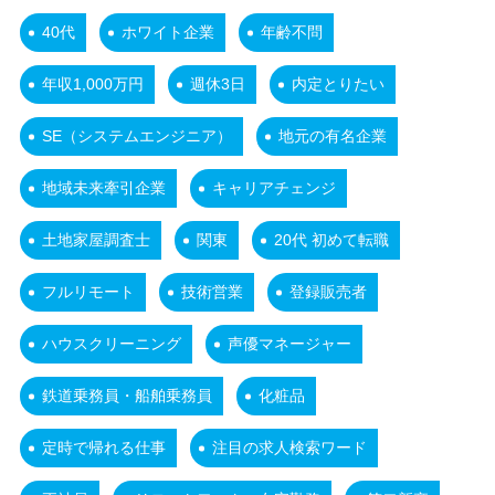
40代
ホワイト企業
年齢不問
年収1,000万円
週休3日
内定とりたい
SE（システムエンジニア）
地元の有名企業
地域未来牽引企業
キャリアチェンジ
土地家屋調査士
関東
20代 初めて転職
フルリモート
技術営業
登録販売者
ハウスクリーニング
声優マネージャー
鉄道乗務員・船舶乗務員
化粧品
定時で帰れる仕事
注目の求人検索ワード