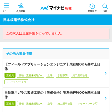
メニュー
会員登録
閲覧履歴
検索
日本板硝子株式会社
この求人は現在募集を行っていません。
その他の募集情報
【フィールドアプリケーションエンジニア】未経験OK★基本土日
休
正社員
職種・業種未経験OK
上場
学歴不問
第二新卒歓迎
リモートワーク可
自動車用ガラス製造工場の【設備保全】実務未経験OK★基本土日
休
正社員
職種・業種未経験OK
上場
第二新卒歓迎
リモートワーク可