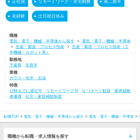
正社員
リモートワーク・在宅勤務
第二新卒
未経験
土日祝日休み
職種
電気・電子・機械・半導体から探す
>
電気・電子・機械・半導体
>
生産・製造・プロセス技術
>
生産・製造・プロセス技術（工
作機械・ロボット系）
勤務地
千葉県
市原市
業種
ガラス・化学・石油
特徴
17時までに退社可
リモートワーク可
U・Iターン歓迎
業界経験
者優遇
社宅・家賃補助制度
転職TOP
電気・電子・機械・半導体から探す
電気・電子・機械・半導体
職種から転職・求人情報を探す