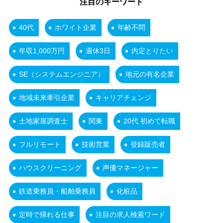
注目のキーワード
40代
ホワイト企業
年齢不問
年収1,000万円
週休3日
内定とりたい
SE（システムエンジニア）
地元の有名企業
地域未来牽引企業
キャリアチェンジ
土地家屋調査士
関東
20代 初めて転職
フルリモート
技術営業
登録販売者
ハウスクリーニング
声優マネージャー
鉄道乗務員・船舶乗務員
化粧品
定時で帰れる仕事
注目の求人検索ワード