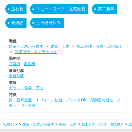
正社員
リモートワーク・在宅勤務
第二新卒
未経験
土日祝日休み
職種
建築・土木から探す
>
建築・土木
>
施工管理・設備・環境保全
>
設備保全・メンテナンス
勤務地
京都府
舞鶴市
最寄り駅
東舞鶴駅
業種
ガラス・化学・石油
特徴
第二新卒歓迎
U・Iターン歓迎
ブランクOK
原則定時退社
リ
モートワーク可
転職TOP
建築・土木から探す
建築・土木
施工管理・設備・環境保全
設