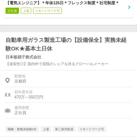
【電気エンジニア】＊年休126日＊フレックス制度＊社宅制度＊
正社員
上場
リモートワーク可
自動車用ガラス製造工場の【設備保全】実務未経
験OK★基本土日休
日本板硝子株式会社
【成長性◎】国内外で屈指のシェアを誇るグローバルメーカー
勤務地
京都府
初年度年収
470万～550万円
雇用形態
正社員
職種・業種未経験OK
上場
第二新卒歓迎
リモートワーク可