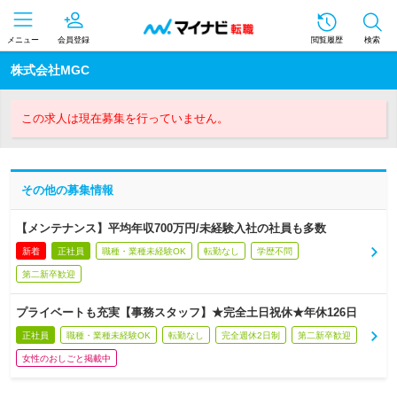
メニュー
会員登録
閲覧履歴
検索
株式会社MGC
この求人は現在募集を行っていません。
その他の募集情報
【メンテナンス】平均年収700万円/未経験入社の社員も多数
新着
正社員
職種・業種未経験OK
転勤なし
学歴不問
第二新卒歓迎
プライベートも充実【事務スタッフ】★完全土日祝休★年休126日
正社員
職種・業種未経験OK
転勤なし
完全週休2日制
第二新卒歓迎
女性のおしごと掲載中