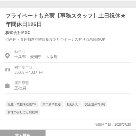
プライベートも充実【事務スタッフ】土日祝休★
年間休日126日
株式会社MGC
◎産休・育休制度や時短制度あり◎ボーナス有り◎未経験OK
勤務地
千葉県、愛知県、大阪府
初年度年収
350万～400万円
雇用形態
正社員
職種・業種未経験OK
第二新卒歓迎
転勤なし
完全週休2日制
女性のおしごと掲載中
掲載終了日：2026/07/20
求人情報