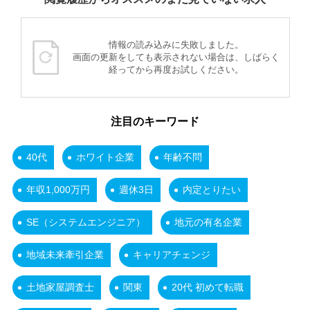
情報の読み込みに失敗しました。
画面の更新をしても表示されない場合は、しばらく
経ってから再度お試しください。
注目のキーワード
40代
ホワイト企業
年齢不問
年収1,000万円
週休3日
内定とりたい
SE（システムエンジニア）
地元の有名企業
地域未来牽引企業
キャリアチェンジ
土地家屋調査士
関東
20代 初めて転職