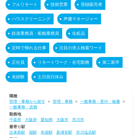
フルリモート
技術営業
登録販売者
ハウスクリーニング
声優マネージャー
鉄道乗務員・船舶乗務員
化粧品
定時で帰れる仕事
注目の求人検索ワード
正社員
リモートワーク・在宅勤務
第二新卒
未経験
土日祝日休み
職種
管理・事務から探す
>
管理・事務
>
一般事務・受付・秘書
>
一般事務・庶務
勤務地
千葉県
大阪府
愛知県
大阪市
市川市
最寄り駅
出来島駅
福駅
布袋駅
新浦安駅
市川塩浜駅