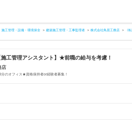
施工管理・設備・環境保全
建築施工管理・工事監理者
株式会社鳥居工務店
《転
【施工管理アシスタント】★前職の給与を考慮！
務店
3分のオフィス★資格保持者or経験者募集！