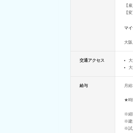
【雇
【変
マイ
大阪
交通アクセス
大
大
給与
月給
★時
※経
※建
※試