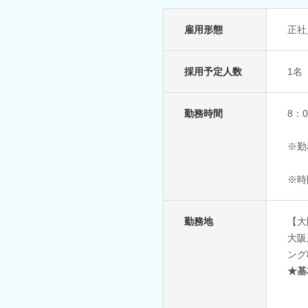
雇用形態
正社
採用予定人数
1名
勤務時間
8：
※勤
※時
勤務地
【大
大阪
ング
★基