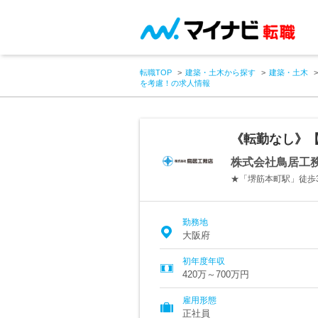
転職TOP
建築・土木から探す
建築・土木
を考慮！の求人情報
《転勤なし》
株式会社鳥居工
★「堺筋本町駅」徒歩
勤務地
大阪府
初年度年収
420万～700万円
雇用形態
正社員