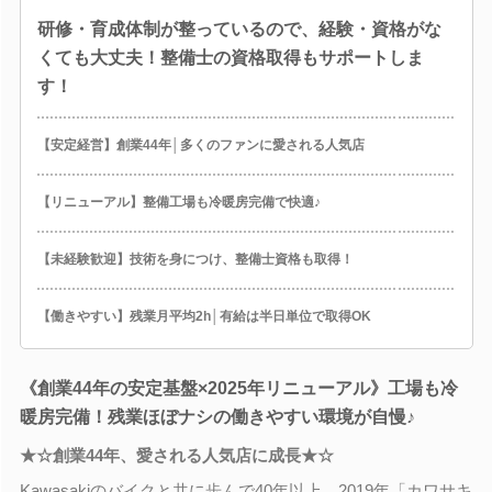
研修・育成体制が整っているので、経験・資格がな
くても大丈夫！整備士の資格取得もサポートしま
す！
【安定経営】創業44年│多くのファンに愛される人気店
【リニューアル】整備工場も冷暖房完備で快適♪
【未経験歓迎】技術を身につけ、整備士資格も取得！
【働きやすい】残業月平均2h│有給は半日単位で取得OK
《創業44年の安定基盤×2025年リニューアル》工場も冷
暖房完備！残業ほぼナシの働きやすい環境が自慢♪
★☆創業44年、愛される人気店に成長★☆
Kawasakiのバイクと共に歩んで40年以上。2019年「カワサキ