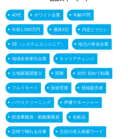
40代
ホワイト企業
年齢不問
年収1,000万円
週休3日
内定とりたい
SE（システムエンジニア）
地元の有名企業
地域未来牽引企業
キャリアチェンジ
土地家屋調査士
関東
20代 初めて転職
フルリモート
技術営業
登録販売者
ハウスクリーニング
声優マネージャー
鉄道乗務員・船舶乗務員
化粧品
定時で帰れる仕事
注目の求人検索ワード