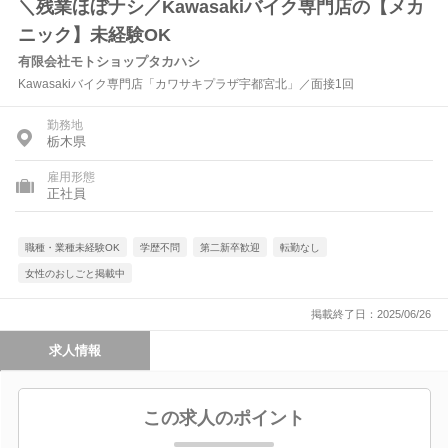
＼残業ほぼナシ／Kawasakiバイク専門店の【メカ
ニック】未経験OK
有限会社モトショップタカハシ
Kawasakiバイク専門店「カワサキプラザ宇都宮北」／面接1回
勤務地
栃木県
雇用形態
正社員
職種・業種未経験OK
学歴不問
第二新卒歓迎
転勤なし
女性のおしごと掲載中
掲載終了日：2025/06/26
求人情報
この求人のポイント