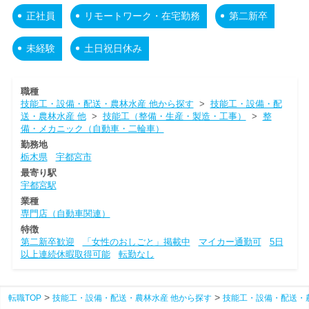
正社員
リモートワーク・在宅勤務
第二新卒
未経験
土日祝日休み
職種
技能工・設備・配送・農林水産 他から探す
>
技能工・設備・配
送・農林水産 他
>
技能工（整備・生産・製造・工事）
>
整
備・メカニック（自動車・二輪車）
勤務地
栃木県
宇都宮市
最寄り駅
宇都宮駅
業種
専門店（自動車関連）
特徴
第二新卒歓迎
「女性のおしごと」掲載中
マイカー通勤可
5日
以上連続休暇取得可能
転勤なし
転職TOP
技能工・設備・配送・農林水産 他から探す
技能工・設備・配送・