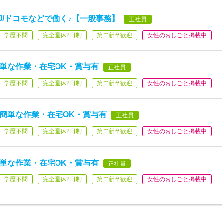
印/ドコモなどで働く♪【一般事務】
正社員
学歴不問
完全週休2日制
第二新卒歓迎
女性のおしごと掲載中
簡単な作業・在宅OK・賞与有
正社員
学歴不問
完全週休2日制
第二新卒歓迎
女性のおしごと掲載中
】簡単な作業・在宅OK・賞与有
正社員
学歴不問
完全週休2日制
第二新卒歓迎
女性のおしごと掲載中
簡単な作業・在宅OK・賞与有
正社員
学歴不問
完全週休2日制
第二新卒歓迎
女性のおしごと掲載中