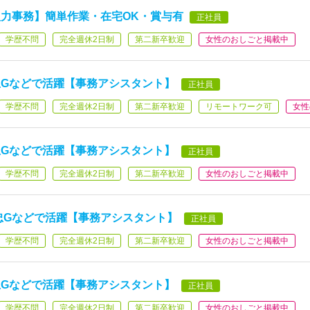
力事務】簡単作業・在宅OK・賞与有
正社員
学歴不問
完全週休2日制
第二新卒歓迎
女性のおしごと掲載中
忠Gなどで活躍【事務アシスタント】
正社員
学歴不問
完全週休2日制
第二新卒歓迎
リモートワーク可
女性
Gなどで活躍【事務アシスタント】
正社員
学歴不問
完全週休2日制
第二新卒歓迎
女性のおしごと掲載中
忠Gなどで活躍【事務アシスタント】
正社員
学歴不問
完全週休2日制
第二新卒歓迎
女性のおしごと掲載中
Gなどで活躍【事務アシスタント】
正社員
学歴不問
完全週休2日制
第二新卒歓迎
女性のおしごと掲載中