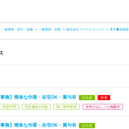
一般事務・受付・秘書
一般事務・庶務
株式会社マイナビワークス
東京◆未経験
ス
事務】簡単な作業・在宅OK・賞与有
正社員
新着
学歴不問
完全週休2日制
第二新卒歓迎
女性のおしごと掲載中
事務】簡単な作業・在宅OK・賞与有
正社員