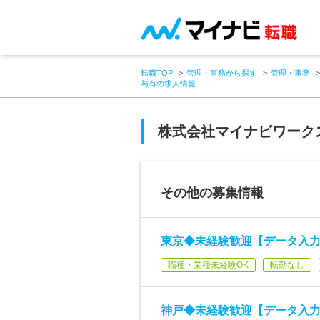
転職TOP
管理・事務から探す
管理・事務
与有の求人情報
株式会社マイナビワーク
その他の募集情報
東京◆未経験歓迎【データ入力
職種・業種未経験OK
転勤なし
神戸◆未経験歓迎【データ入力