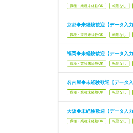
職種・業種未経験OK
転勤なし
京都◆未経験歓迎【データ入力
職種・業種未経験OK
転勤なし
福岡◆未経験歓迎【データ入力
職種・業種未経験OK
転勤なし
名古屋◆未経験歓迎【データ入
職種・業種未経験OK
転勤なし
大阪◆未経験歓迎【データ入力
職種・業種未経験OK
転勤なし