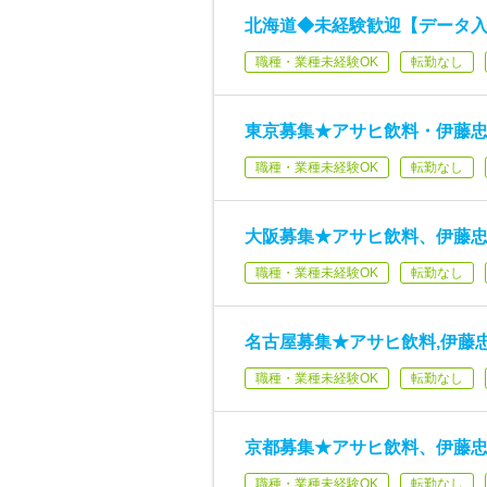
北海道◆未経験歓迎【データ入
職種・業種未経験OK
転勤なし
東京募集★アサヒ飲料・伊藤
職種・業種未経験OK
転勤なし
大阪募集★アサヒ飲料、伊藤忠
職種・業種未経験OK
転勤なし
名古屋募集★アサヒ飲料,伊藤
職種・業種未経験OK
転勤なし
京都募集★アサヒ飲料、伊藤忠
職種・業種未経験OK
転勤なし