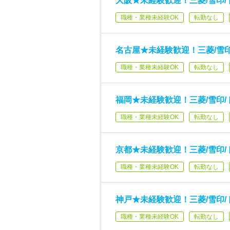
大阪★未経験歓迎！三菱/雪印
職種・業種未経験OK
転勤なし
名古屋★未経験歓迎！三菱/雪
職種・業種未経験OK
転勤なし
福岡★未経験歓迎！三菱/雪印
職種・業種未経験OK
転勤なし
京都★未経験歓迎！三菱/雪印
職種・業種未経験OK
転勤なし
神戸★未経験歓迎！三菱/雪印
職種・業種未経験OK
転勤なし