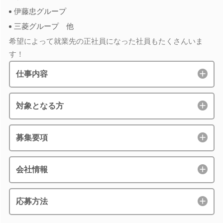
伊藤忠グループ
三菱グループ 他
希望によって就業先の正社員になった社員もたくさんいま
す！
仕事内容
対象となる方
募集要項
会社情報
応募方法