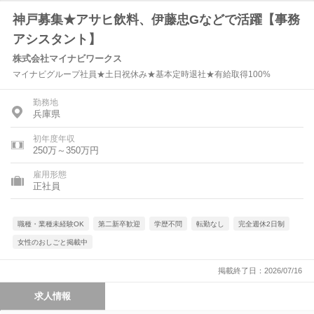
神戸募集★アサヒ飲料、伊藤忠Gなどで活躍【事務
アシスタント】
株式会社マイナビワークス
マイナビグループ社員★土日祝休み★基本定時退社★有給取得100%
勤務地
兵庫県
初年度年収
250万～350万円
雇用形態
正社員
職種・業種未経験OK
第二新卒歓迎
学歴不問
転勤なし
完全週休2日制
女性のおしごと掲載中
掲載終了日：2026/07/16
求人情報