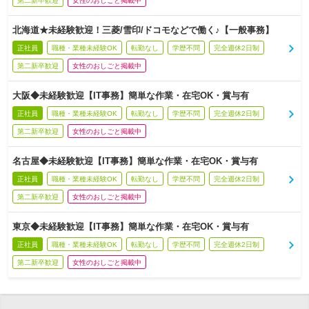
第二新卒歓迎
女性のおしごと掲載中
北海道★未経験歓迎！三菱/雪印/ドコモなどで働く♪【一般事務】
正社員
職種・業種未経験OK
転勤なし
学歴不問
完全週休2日制
第二新卒歓迎
女性のおしごと掲載中
大阪◆未経験歓迎【IT事務】簡単な作業・在宅OK・賞与有
正社員
職種・業種未経験OK
転勤なし
学歴不問
完全週休2日制
第二新卒歓迎
女性のおしごと掲載中
名古屋◆未経験歓迎【IT事務】簡単な作業・在宅OK・賞与有
正社員
職種・業種未経験OK
転勤なし
学歴不問
完全週休2日制
第二新卒歓迎
女性のおしごと掲載中
東京◆未経験歓迎【IT事務】簡単な作業・在宅OK・賞与有
正社員
職種・業種未経験OK
転勤なし
学歴不問
完全週休2日制
第二新卒歓迎
女性のおしごと掲載中