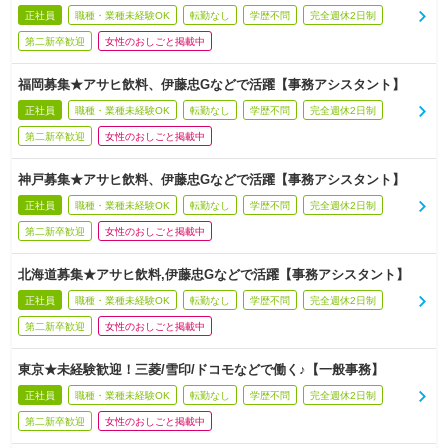
正社員
職種・業種未経験OK
転勤なし
学歴不問
完全週休2日制
第二新卒歓迎
女性のおしごと掲載中
福岡募集★アサヒ飲料、伊藤忠Gなどで活躍【事務アシスタント】
正社員
職種・業種未経験OK
転勤なし
学歴不問
完全週休2日制
第二新卒歓迎
女性のおしごと掲載中
神戸募集★アサヒ飲料、伊藤忠Gなどで活躍【事務アシスタント】
正社員
職種・業種未経験OK
転勤なし
学歴不問
完全週休2日制
第二新卒歓迎
女性のおしごと掲載中
北海道募集★アサヒ飲料,伊藤忠Gなどで活躍【事務アシスタント】
正社員
職種・業種未経験OK
転勤なし
学歴不問
完全週休2日制
第二新卒歓迎
女性のおしごと掲載中
東京★未経験歓迎！三菱/雪印/ドコモなどで働く♪【一般事務】
正社員
職種・業種未経験OK
転勤なし
学歴不問
完全週休2日制
第二新卒歓迎
女性のおしごと掲載中