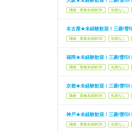
大阪★未経験歓迎！三菱/雪印
職種・業種未経験OK
転勤なし
名古屋★未経験歓迎！三菱/雪
職種・業種未経験OK
転勤なし
福岡★未経験歓迎！三菱/雪印
職種・業種未経験OK
転勤なし
京都★未経験歓迎！三菱/雪印
職種・業種未経験OK
転勤なし
神戸★未経験歓迎！三菱/雪印
職種・業種未経験OK
転勤なし