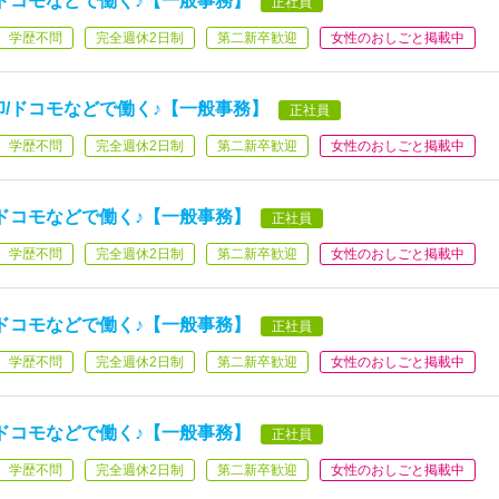
/ドコモなどで働く♪【一般事務】
正社員
学歴不問
完全週休2日制
第二新卒歓迎
女性のおしごと掲載中
印/ドコモなどで働く♪【一般事務】
正社員
学歴不問
完全週休2日制
第二新卒歓迎
女性のおしごと掲載中
/ドコモなどで働く♪【一般事務】
正社員
学歴不問
完全週休2日制
第二新卒歓迎
女性のおしごと掲載中
/ドコモなどで働く♪【一般事務】
正社員
学歴不問
完全週休2日制
第二新卒歓迎
女性のおしごと掲載中
/ドコモなどで働く♪【一般事務】
正社員
学歴不問
完全週休2日制
第二新卒歓迎
女性のおしごと掲載中