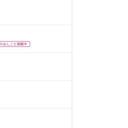
のおしごと掲載中