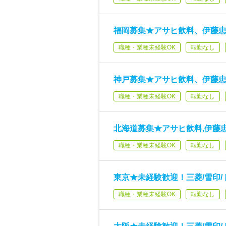
福岡募集★アサヒ飲料、伊藤忠
職種・業種未経験OK
転勤なし
神戸募集★アサヒ飲料、伊藤忠
職種・業種未経験OK
転勤なし
北海道募集★アサヒ飲料,伊藤
職種・業種未経験OK
転勤なし
東京★未経験歓迎！三菱/雪印
職種・業種未経験OK
転勤なし