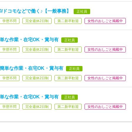
印/ドコモなどで働く♪【一般事務】
正社員
学歴不問
完全週休2日制
第二新卒歓迎
女性のおしごと掲載中
簡単な作業・在宅OK・賞与有
正社員
学歴不問
完全週休2日制
第二新卒歓迎
女性のおしごと掲載中
】簡単な作業・在宅OK・賞与有
正社員
学歴不問
完全週休2日制
第二新卒歓迎
女性のおしごと掲載中
簡単な作業・在宅OK・賞与有
正社員
学歴不問
完全週休2日制
第二新卒歓迎
女性のおしごと掲載中