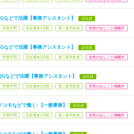
Gなどで活躍【事務アシスタント】
正社員
学歴不問
完全週休2日制
第二新卒歓迎
女性のおしごと掲載中
Gなどで活躍【事務アシスタント】
正社員
学歴不問
完全週休2日制
第二新卒歓迎
女性のおしごと掲載中
忠Gなどで活躍【事務アシスタント】
正社員
学歴不問
完全週休2日制
第二新卒歓迎
女性のおしごと掲載中
/ドコモなどで働く♪【一般事務】
正社員
学歴不問
完全週休2日制
第二新卒歓迎
女性のおしごと掲載中