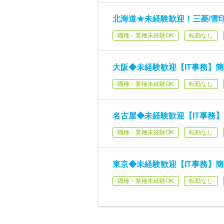
北海道★未経験歓迎！三菱/雪
職種・業種未経験OK
転勤なし
大阪◆未経験歓迎【IT事務】
職種・業種未経験OK
転勤なし
名古屋◆未経験歓迎【IT事務
職種・業種未経験OK
転勤なし
東京◆未経験歓迎【IT事務】
職種・業種未経験OK
転勤なし