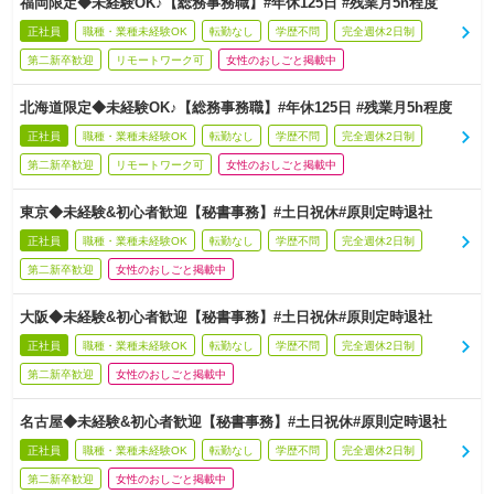
福岡限定◆未経験OK♪【総務事務職】#年休125日 #残業月5h程度
正社員
職種・業種未経験OK
転勤なし
学歴不問
完全週休2日制
第二新卒歓迎
リモートワーク可
女性のおしごと掲載中
北海道限定◆未経験OK♪【総務事務職】#年休125日 #残業月5h程度
正社員
職種・業種未経験OK
転勤なし
学歴不問
完全週休2日制
第二新卒歓迎
リモートワーク可
女性のおしごと掲載中
東京◆未経験&初心者歓迎【秘書事務】#土日祝休#原則定時退社
正社員
職種・業種未経験OK
転勤なし
学歴不問
完全週休2日制
第二新卒歓迎
女性のおしごと掲載中
大阪◆未経験&初心者歓迎【秘書事務】#土日祝休#原則定時退社
正社員
職種・業種未経験OK
転勤なし
学歴不問
完全週休2日制
第二新卒歓迎
女性のおしごと掲載中
名古屋◆未経験&初心者歓迎【秘書事務】#土日祝休#原則定時退社
正社員
職種・業種未経験OK
転勤なし
学歴不問
完全週休2日制
第二新卒歓迎
女性のおしごと掲載中