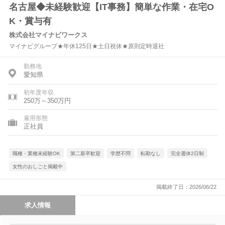
名古屋◆未経験歓迎【IT事務】簡単な作業・在宅O
K・賞与有
株式会社マイナビワークス
マイナビグループ★年休125日★土日祝休★原則定時退社
勤務地
愛知県
初年度年収
250万～350万円
雇用形態
正社員
職種・業種未経験OK
第二新卒歓迎
学歴不問
転勤なし
完全週休2日制
女性のおしごと掲載中
掲載終了日：2026/06/22
求人情報