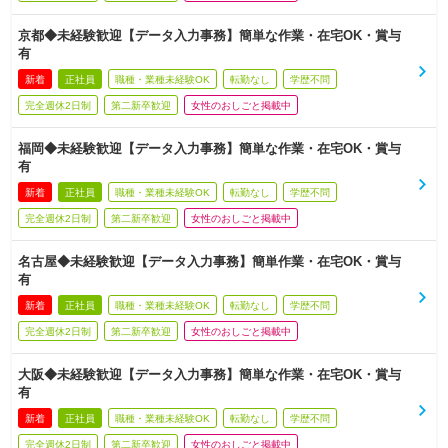
京都◆未経験歓迎【データ入力事務】簡単な作業・在宅OK・賞与
有
新着
正社員
職種・業種未経験OK
転勤なし
学歴不問
完全週休2日制
第二新卒歓迎
女性のおしごと掲載中
福岡◆未経験歓迎【データ入力事務】簡単な作業・在宅OK・賞与
有
新着
正社員
職種・業種未経験OK
転勤なし
学歴不問
完全週休2日制
第二新卒歓迎
女性のおしごと掲載中
名古屋◆未経験歓迎【データ入力事務】簡単作業・在宅OK・賞与
有
新着
正社員
職種・業種未経験OK
転勤なし
学歴不問
完全週休2日制
第二新卒歓迎
女性のおしごと掲載中
大阪◆未経験歓迎【データ入力事務】簡単な作業・在宅OK・賞与
有
新着
正社員
職種・業種未経験OK
転勤なし
学歴不問
完全週休2日制
第二新卒歓迎
女性のおしごと掲載中