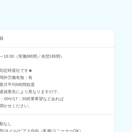
員
00～18:00（実働8時間／休憩1時間）
則定時退社です★
間外労働有無：有
業月平均5時間程度
遣就業先により異なりますので、
：00や17：30終業希望などあれば
聞かせください。
勤なし
型/ネイル/ピアス自由（私服/スニーカーOK）