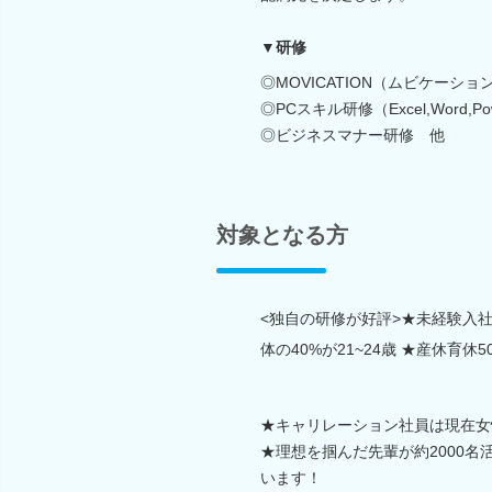
▼研修
◎MOVICATION（ムビケーショ
◎PCスキル研修（Excel,Word,Pow
◎ビジネスマナー研修 他
対象となる方
<独自の研修が好評>★未経験入社率7
体の40%が21~24歳 ★産休育休
★キャリレーション社員は現在女性
★理想を掴んだ先輩が約2000
います！