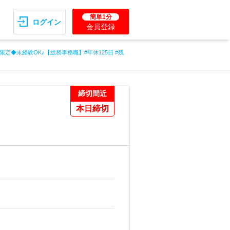
簡単1分
ログイン
会員登録
限定◆未経験OK♪【総務事務職】#年休125日 #残
締切間近
本日締切