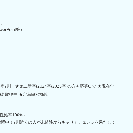
ン）
erPoint等）
割！★第二新卒(2024卒/2025卒)の方も応募OK♪ ★現在全
50名取得中 ★定着率92%以上
比率100%♪
名活躍中！7割近くの人が未経験からキャリアチェンジを果たして