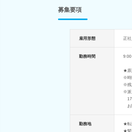
募集要項
雇用形態
正社
勤務時間
9:
★原
※時
※残
※派
17
お
勤務地
★転
★髪