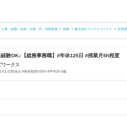
人事・総務・法務・広報・IR・内部監査
総務
株式会社マイナビワークス
北海道
経験OK♪【総務事務職】#年休125日 #残業月5h程度
ビワークス
#土日祝休み #有給取得100% #平均26.9歳