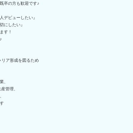
他既卒の方も歓迎です♪
人デビューしたい』
切にしたい』
ます！
♪
ャリア形成を図るため
業、
生産管理、
、
す