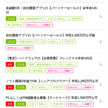
未経験OK！自社開発アプリの【パートナーセールス】★年休126
日
正社員
職種・業種未経験OK
上場
転勤なし
学歴不問
第二新卒歓迎
女性のおしごと掲載中
自社開発アプリの【パートナーセールス】年収1,200万円も可能
正社員
業種未経験OK
上場
転勤なし
学歴不問
女性のおしごと掲載中
《東京》ハードウェアの【企画営業】フレックス☆年休126日
新着
正社員
職種・業種未経験OK
上場
転勤なし
完全週休2日制
第二新卒歓迎
女性のおしごと掲載中
ソフト開発5年超でOK【シニアプログラマー】年収1,200万円も可
新着
正社員
上場
転勤なし
学歴不問
女性のおしごと掲載中
PLもしくはPM経験者を募集【テックリード】年収1,500万円も可
新着
正社員
上場
転勤なし
学歴不問
女性のおしごと掲載中