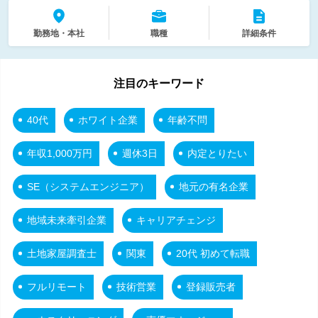
勤務地・本社
職種
詳細条件
注目のキーワード
40代
ホワイト企業
年齢不問
年収1,000万円
週休3日
内定とりたい
SE（システムエンジニア）
地元の有名企業
地域未来牽引企業
キャリアチェンジ
土地家屋調査士
関東
20代 初めて転職
フルリモート
技術営業
登録販売者