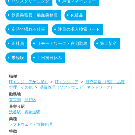
ハウスクリーニング
声優マネージャー
鉄道乗務員・船舶乗務員
化粧品
定時で帰れる仕事
注目の求人検索ワード
正社員
リモートワーク・在宅勤務
第二新卒
未経験
土日祝日休み
職種
ITエンジニアから探す
>
ITエンジニア
>
研究開発・特許・品質
管理・その他
>
品質管理（ソフトウェア・ネットワーク）
勤務地
東京都
渋谷区
最寄り駅
渋谷駅
表参道駅
業種
ソフトウェア・情報処理
特徴