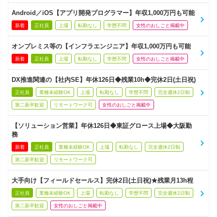
Android／iOS【アプリ開発プログラマー】年収1,000万円も可能
新着
正社員
上場
転勤なし
学歴不問
女性のおしごと掲載中
オンプレミス等の【インフラエンジニア】年収1,000万円も可能
新着
正社員
上場
転勤なし
学歴不問
女性のおしごと掲載中
DX推進関連の【社内SE】年休126日◆残業10h◆完休2日(土日祝)
正社員
業種未経験OK
上場
転勤なし
学歴不問
完全週休2日制
第二新卒歓迎
リモートワーク可
女性のおしごと掲載中
【ソリューション営業】年休126日◆東証グロース上場◆大阪勤
務
新着
正社員
業種未経験OK
上場
転勤なし
完全週休2日制
第二新卒歓迎
リモートワーク可
大手向け【フィールドセールス】完休2日(土日祝)★残業月13h程
正社員
業種未経験OK
上場
転勤なし
学歴不問
完全週休2日制
第二新卒歓迎
女性のおしごと掲載中