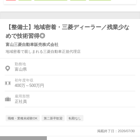
【整備士】地域密着・三菱ディーラー／残業少な
めで技術習得◎
富山三菱自動車販売株式会社
地域密着で親しまれる三菱自動車正規代理店
勤務地
富山県
初年度年収
400万～500万円
雇用形態
正社員
職種・業種未経験OK
第二新卒歓迎
転勤なし
掲載終了日：2026/07/30