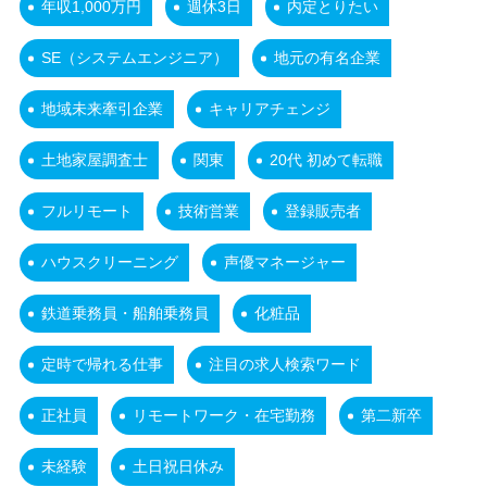
年収1,000万円
週休3日
内定とりたい
SE（システムエンジニア）
地元の有名企業
地域未来牽引企業
キャリアチェンジ
土地家屋調査士
関東
20代 初めて転職
フルリモート
技術営業
登録販売者
ハウスクリーニング
声優マネージャー
鉄道乗務員・船舶乗務員
化粧品
定時で帰れる仕事
注目の求人検索ワード
正社員
リモートワーク・在宅勤務
第二新卒
未経験
土日祝日休み