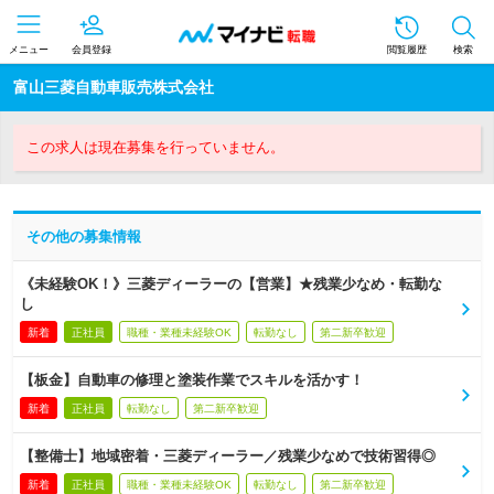
メニュー
会員登録
閲覧履歴
検索
富山三菱自動車販売株式会社
この求人は現在募集を行っていません。
その他の募集情報
《未経験OK！》三菱ディーラーの【営業】★残業少なめ・転勤な
し
新着
正社員
職種・業種未経験OK
転勤なし
第二新卒歓迎
【板金】自動車の修理と塗装作業でスキルを活かす！
新着
正社員
転勤なし
第二新卒歓迎
【整備士】地域密着・三菱ディーラー／残業少なめで技術習得◎
新着
正社員
職種・業種未経験OK
転勤なし
第二新卒歓迎