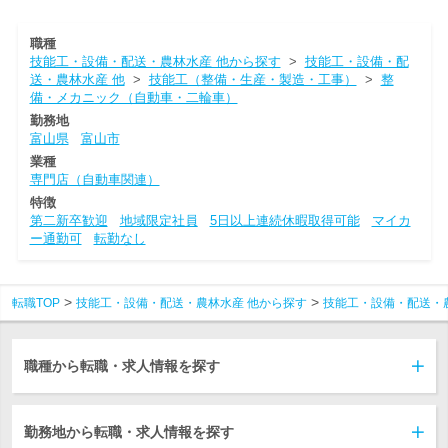
職種
技能工・設備・配送・農林水産 他から探す
>
技能工・設備・配
送・農林水産 他
>
技能工（整備・生産・製造・工事）
>
整
備・メカニック（自動車・二輪車）
勤務地
富山県
富山市
業種
専門店（自動車関連）
特徴
第二新卒歓迎
地域限定社員
5日以上連続休暇取得可能
マイカ
ー通勤可
転勤なし
転職TOP
技能工・設備・配送・農林水産 他から探す
技能工・設備・配送・
職種から転職・求人情報を探す
勤務地から転職・求人情報を探す