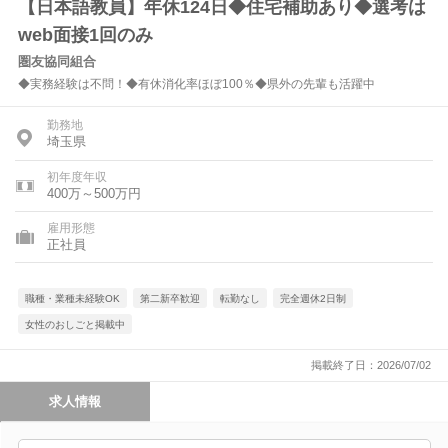
【日本語教員】年休124日◆住宅補助あり◆選考は
web面接1回のみ
圏友協同組合
◆実務経験は不問！◆有休消化率ほぼ100％◆県外の先輩も活躍中
勤務地
埼玉県
初年度年収
400万～500万円
雇用形態
正社員
職種・業種未経験OK
第二新卒歓迎
転勤なし
完全週休2日制
女性のおしごと掲載中
掲載終了日：2026/07/02
求人情報