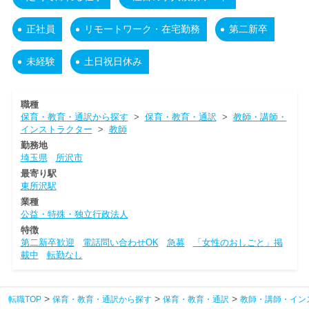
正社員
リモートワーク・在宅勤務
第二新卒
未経験
土日祝日休み
職種
保育・教育・通訳から探す
>
保育・教育・通訳
>
教師・講師・
インストラクター
>
教師
勤務地
埼玉県
所沢市
最寄り駅
東所沢駅
業種
公益・特殊・独立行政法人
特徴
第二新卒歓迎
電話問い合わせOK
急募
「女性のおしごと」掲
載中
転勤なし
転職TOP
保育・教育・通訳から探す
保育・教育・通訳
教師・講師・イン