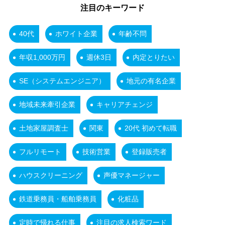
注目のキーワード
40代
ホワイト企業
年齢不問
年収1,000万円
週休3日
内定とりたい
SE（システムエンジニア）
地元の有名企業
地域未来牽引企業
キャリアチェンジ
土地家屋調査士
関東
20代 初めて転職
フルリモート
技術営業
登録販売者
ハウスクリーニング
声優マネージャー
鉄道乗務員・船舶乗務員
化粧品
定時で帰れる仕事
注目の求人検索ワード