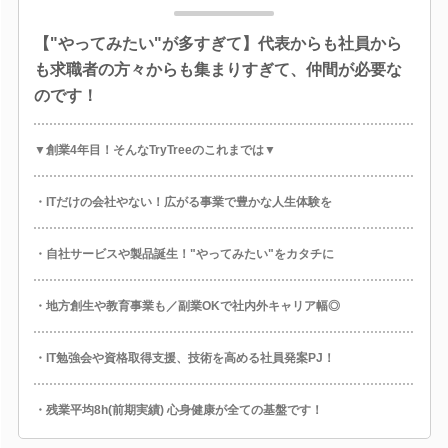
【"やってみたい"が多すぎて】代表からも社員から
も求職者の方々からも集まりすぎて、仲間が必要な
のです！
▼創業4年目！そんなTryTreeのこれまでは▼
・ITだけの会社やない！広がる事業で豊かな人生体験を
・自社サービスや製品誕生！"やってみたい"をカタチに
・地方創生や教育事業も／副業OKで社内外キャリア幅◎
・IT勉強会や資格取得支援、技術を高める社員発案PJ！
・残業平均8h(前期実績) 心身健康が全ての基盤です！