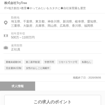
株式会社TryTree
IT×地方創生×教育◆やってみたいをカタチに◆自社保育園も運営
勤務地
埼玉県、千葉県、東京都、神奈川県、新潟県、岐阜県、愛知県、
三重県、大阪府、兵庫県、岡山県、広島県、香川県、福岡県
初年度年収
500万～1100万円
雇用形態
正社員
業種未経験OK
第二新卒歓迎
学歴不問
リモートワーク可
転勤なし
完全週休2日制
女性のおしごと掲載中
掲載終了日：2026/08/06
求人情報
この求人のポイント