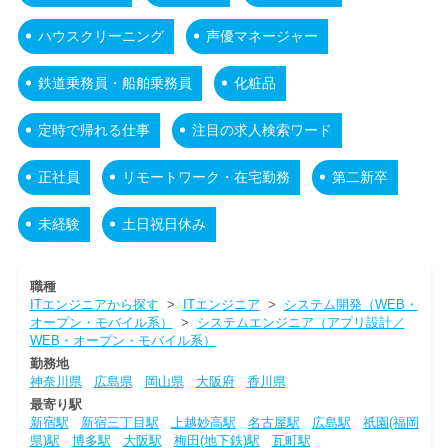
ハウスクリーニング
声優マネージャー
鉄道乗務員・船舶乗務員
化粧品
定時で帰れる仕事
注目の求人検索ワード
正社員
リモートワーク・在宅勤務
第二新卒
未経験
土日祝日休み
職種
ITエンジニアから探す
>
ITエンジニア
>
システム開発（WEB・
オープン・モバイル系）
>
システムエンジニア（アプリ設計／
WEB・オープン・モバイル系）
勤務地
神奈川県
広島県
岡山県
大阪府
香川県
最寄り駅
新宿駅
新宿三丁目駅
上越妙高駅
名古屋駅
広島駅
祇園(福岡
県)駅
博多駅
大阪駅
梅田(地下鉄)駅
瓦町駅