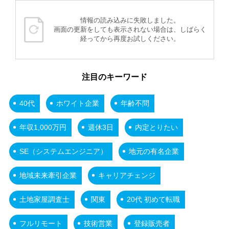
情報の読み込みに失敗しました。
画面の更新をしても表示されない場合は、しばらく
経ってから再度お試しください。
注目のキーワード
40代
ホワイト企業
年齢不問
年収1,000万円
週休3日
内定とりたい
SE（システムエンジニア）
地元の有名企業
地域未来牽引企業
キャリアチェンジ
土地家屋調査士
関東
20代 初めて転職
フルリモート
技術営業
登録販売者