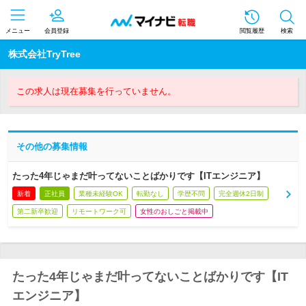
メニュー
会員登録
閲覧履歴
検索
株式会社TryTree
この求人は現在募集を行っていません。
その他の募集情報
たった4年じゃまだ叶ってないことばかりです【ITエンジニア】
新着
正社員
業種未経験OK
転勤なし
学歴不問
完全週休2日制
第二新卒歓迎
リモートワーク可
女性のおしごと掲載中
たった4年じゃまだ叶ってないことばかりです【IT
エンジニア】