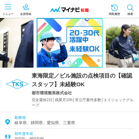
メニュー
会員登録
閲覧履歴
検索
東海限定／ビル施設の点検項目の【確認
スタッフ】未経験OK
都市環境整美株式会社
完全週休2日│残業月10h│官公庁案件多数│エイジェックグル
ープ
勤務地
岐阜県、静岡県、愛知県、三重県
初年度年収
310万～450万円