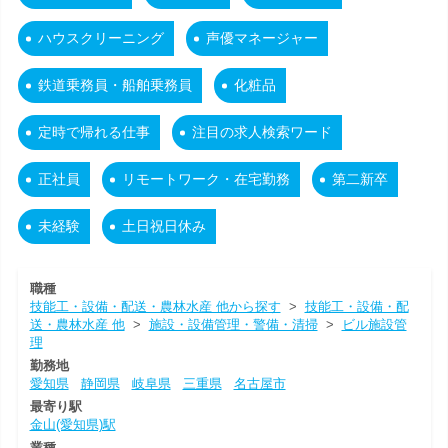
ハウスクリーニング
声優マネージャー
鉄道乗務員・船舶乗務員
化粧品
定時で帰れる仕事
注目の求人検索ワード
正社員
リモートワーク・在宅勤務
第二新卒
未経験
土日祝日休み
職種
技能工・設備・配送・農林水産 他から探す
>
技能工・設備・配
送・農林水産 他
>
施設・設備管理・警備・清掃
>
ビル施設管
理
勤務地
愛知県
静岡県
岐阜県
三重県
名古屋市
最寄り駅
金山(愛知県)駅
業種