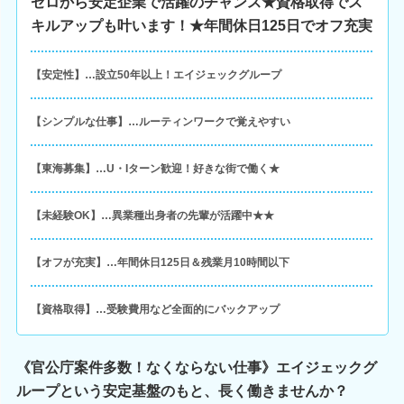
ゼロから安定企業で活躍のチャンス★資格取得でス
キルアップも叶います！★年間休日125日でオフ充実
【安定性】…設立50年以上！エイジェックグループ
【シンプルな仕事】…ルーティンワークで覚えやすい
【東海募集】…U・Iターン歓迎！好きな街で働く★
【未経験OK】…異業種出身者の先輩が活躍中★★
【オフが充実】…年間休日125日＆残業月10時間以下
【資格取得】…受験費用など全面的にバックアップ
《官公庁案件多数！なくならない仕事》エイジェックグ
ループという安定基盤のもと、長く働きませんか？