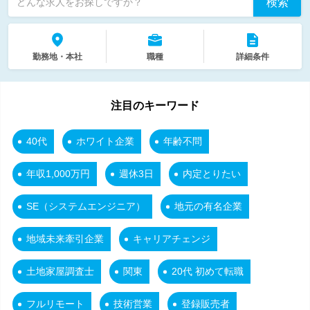
検索
どんな求人をお探しですか？
勤務地・本社
職種
詳細条件
注目のキーワード
40代
ホワイト企業
年齢不問
年収1,000万円
週休3日
内定とりたい
SE（システムエンジニア）
地元の有名企業
地域未来牽引企業
キャリアチェンジ
土地家屋調査士
関東
20代 初めて転職
フルリモート
技術営業
登録販売者