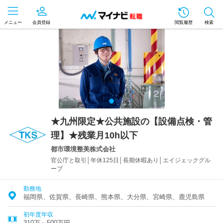
メニュー
会員登録
閲覧履歴
検索
★九州限定★公共施設の【設備点検・管
理】★残業月10h以下
都市環境整美株式会社
官公庁と取引│年休125日│長期休暇あり│エイジェックグル
ープ
勤務地
福岡県、佐賀県、長崎県、熊本県、大分県、宮崎県、鹿児島県
初年度年収
310万～500万円