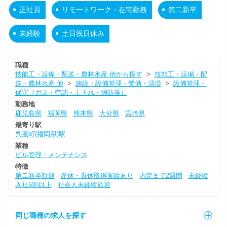
正社員
リモートワーク・在宅勤務
第二新卒
未経験
土日祝日休み
職種
技能工・設備・配送・農林水産 他から探す
>
技能工・設備・配
送・農林水産 他
>
施設・設備管理・警備・清掃
>
設備管理・
保守（ガス・空調・上下水・消防等）
勤務地
鹿児島県
福岡県
熊本県
大分県
宮崎県
最寄り駅
呉服町(福岡県)駅
業種
ビル管理・メンテナンス
特徴
第二新卒歓迎
産休・育休取得実績あり
内定まで2週間
未経験
入社5割以上
社会人未経験歓迎
同じ職種の求人を探す