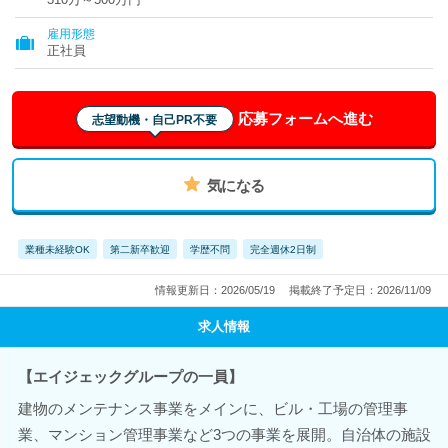
雇用形態
正社員
応募フォームへ進む
志望動機・自己PR不要
気になる
業種未経験OK
第二新卒歓迎
学歴不問
完全週休2日制
情報更新日：2026/05/19
掲載終了予定日：2026/11/09
求人情報
【エイジェックグループの一員】
建物のメンテナンス事業をメインに、ビル・工場の管理事
業、マンション管理事業など3つの事業を展開。自治体の施設