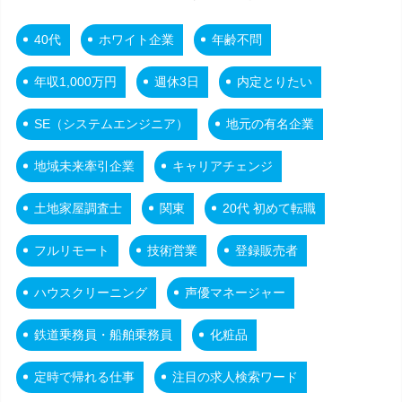
40代
ホワイト企業
年齢不問
年収1,000万円
週休3日
内定とりたい
SE（システムエンジニア）
地元の有名企業
地域未来牽引企業
キャリアチェンジ
土地家屋調査士
関東
20代 初めて転職
フルリモート
技術営業
登録販売者
ハウスクリーニング
声優マネージャー
鉄道乗務員・船舶乗務員
化粧品
定時で帰れる仕事
注目の求人検索ワード