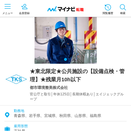
メニュー
会員登録
閲覧履歴
検索
★東北限定★公共施設の【設備点検・管
理】★残業月10h以下
都市環境整美株式会社
官公庁と取引│年休125日│長期休暇あり│エイジェックグル
ープ
勤務地
青森県、岩手県、宮城県、秋田県、山形県、福島県
雇用形態
正社員