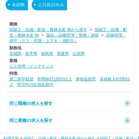
未経験
土日祝日休み
職種
技能工・設備・配送・農林水産 他から探す
>
技能工・設備・配
送・農林水産 他
>
施設・設備管理・警備・清掃
>
設備管理・
保守（ガス・空調・上下水・消防等）
勤務地
宮城県
岩手県
福島県
青森県
山形県
業種
ビル管理・メンテナンス
特徴
第二新卒歓迎
年間休日125日以上
無借金経営
未経験入社5割以
上
育児中の社員在籍中
同じ職種の求人を探す
同じ業種の求人を探す
転職TOP
技能工・設備・配送・農林水産 他から探す
技能工・設備・配送・