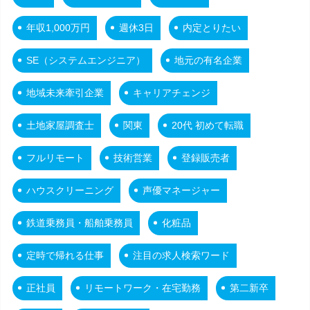
年収1,000万円
週休3日
内定とりたい
SE（システムエンジニア）
地元の有名企業
地域未来牽引企業
キャリアチェンジ
土地家屋調査士
関東
20代 初めて転職
フルリモート
技術営業
登録販売者
ハウスクリーニング
声優マネージャー
鉄道乗務員・船舶乗務員
化粧品
定時で帰れる仕事
注目の求人検索ワード
正社員
リモートワーク・在宅勤務
第二新卒