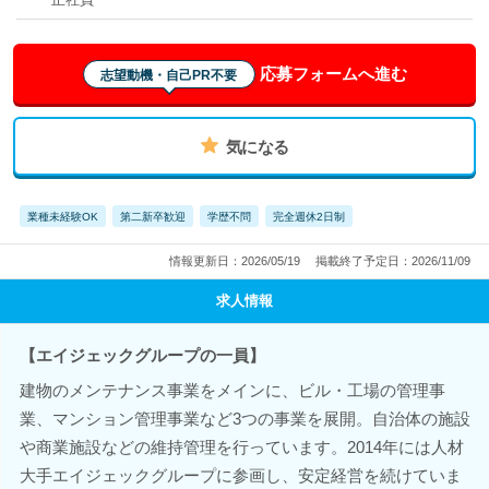
応募フォームへ進む
志望動機・自己PR不要
気になる
業種未経験OK
第二新卒歓迎
学歴不問
完全週休2日制
情報更新日：2026/05/19
掲載終了予定日：2026/11/09
求人情報
【エイジェックグループの一員】
建物のメンテナンス事業をメインに、ビル・工場の管理事
業、マンション管理事業など3つの事業を展開。自治体の施設
や商業施設などの維持管理を行っています。2014年には人材
大手エイジェックグループに参画し、安定経営を続けていま