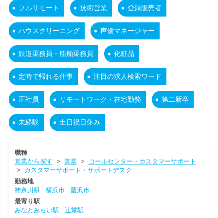
フルリモート
技術営業
登録販売者
ハウスクリーニング
声優マネージャー
鉄道乗務員・船舶乗務員
化粧品
定時で帰れる仕事
注目の求人検索ワード
正社員
リモートワーク・在宅勤務
第二新卒
未経験
土日祝日休み
職種
営業から探す
>
営業
>
コールセンター・カスタマーサポート
>
カスタマーサポート・サポートデスク
勤務地
神奈川県
横浜市
藤沢市
最寄り駅
みなとみらい駅
辻堂駅