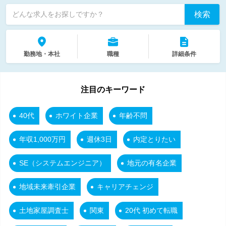
検索
どんな求人をお探しですか？
勤務地・本社
職種
詳細条件
注目のキーワード
40代
ホワイト企業
年齢不問
年収1,000万円
週休3日
内定とりたい
SE（システムエンジニア）
地元の有名企業
地域未来牽引企業
キャリアチェンジ
土地家屋調査士
関東
20代 初めて転職