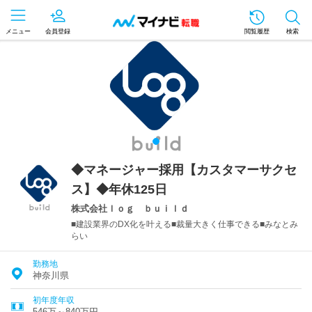
メニュー
会員登録
閲覧履歴
検索
◆マネージャー採用【カスタマーサクセ
ス】◆年休125日
株式会社ｌｏｇ ｂｕｉｌｄ
■建設業界のDX化を叶える■裁量大きく仕事できる■みなとみ
らい
勤務地
神奈川県
初年度年収
546万～840万円