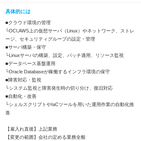
具体的には
■クラウド環境の管理
└OCI,AWS上の仮想サーバ（Linux）やネットワーク、ストレ
ージ、セキュリティグループの設定・管理
■サーバ構築・保守
└Linuxサーバの構築、設定、パッチ適用、リソース監視
■データベース基盤運用
└Oracle Databaseが稼働するインフラ環境の保守
■障害対応・監視
└システム監視と障害発生時の切り分け、復旧対応
■自動化・改善
└シェルスクリプトやIaCツールを用いた運用作業の自動化推
進
【雇入れ直後】上記業務
【変更の範囲】会社の定める業務全般