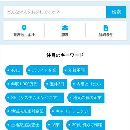
検索
どんな求人をお探しですか？
勤務地・本社
職種
詳細条件
注目のキーワード
40代
ホワイト企業
年齢不問
年収1,000万円
週休3日
内定とりたい
SE（システムエンジニア）
地元の有名企業
地域未来牽引企業
キャリアチェンジ
土地家屋調査士
関東
20代 初めて転職