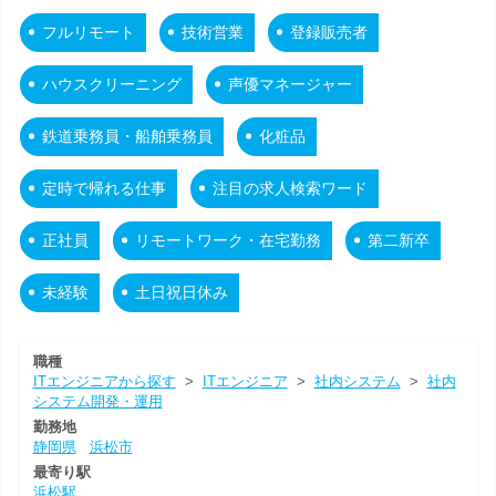
フルリモート
技術営業
登録販売者
ハウスクリーニング
声優マネージャー
鉄道乗務員・船舶乗務員
化粧品
定時で帰れる仕事
注目の求人検索ワード
正社員
リモートワーク・在宅勤務
第二新卒
未経験
土日祝日休み
職種
ITエンジニアから探す
>
ITエンジニア
>
社内システム
>
社内
システム開発・運用
勤務地
静岡県
浜松市
最寄り駅
浜松駅