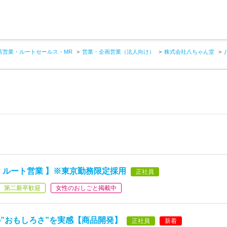
店営業・ルートセールス・MR
営業・企画営業（法人向け）
株式会社八ちゃん堂
 ルート営業 】※東京勤務限定採用
正社員
第二新卒歓迎
女性のおしごと掲載中
”おもしろさ”を実感【商品開発】
正社員
新着