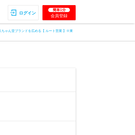
簡単1分
ログイン
会員登録
八ちゃん堂ブランドを広める【 ルート営業 】※東