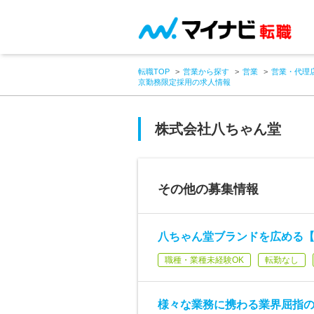
転職TOP
営業から探す
営業
営業・代理
京勤務限定採用の求人情報
株式会社八ちゃん堂
その他の募集情報
八ちゃん堂ブランドを広める【
職種・業種未経験OK
転勤なし
様々な業務に携わる業界屈指の