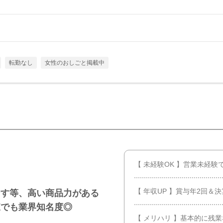
転勤なし
女性のおしごと掲載中
【 未経験OK 】営業未経
【 年収UP 】賞与年2回＆
なす等、高い商品力がある
東でも業界知名度◎
【 メリハリ 】基本的に残